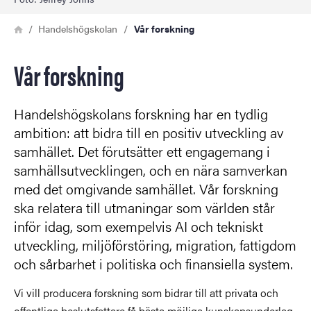
Länkstig
Hem
Handelshögskolan
Vår forskning
Vår forskning
Handelshögskolans forskning har en tydlig
ambition: att bidra till en positiv utveckling av
samhället. Det förutsätter ett engagemang i
samhällsutvecklingen, och en nära samverkan
med det omgivande samhället. Vår forskning
ska relatera till utmaningar som världen står
inför idag, som exempelvis AI och tekniskt
utveckling, miljöförstöring, migration, fattigdom
och sårbarhet i politiska och finansiella system.
Vi vill producera forskning som bidrar till att privata och
offentliga beslutsfattare få bästa möjliga kunskapsunderlag