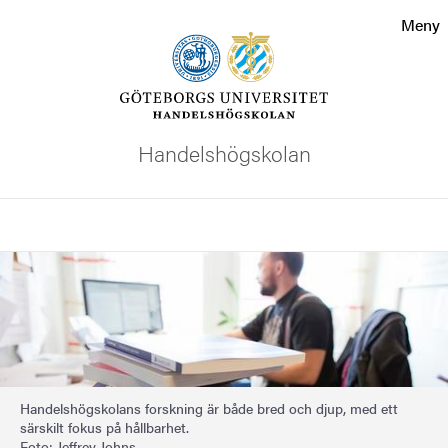
Sökfunktionen
Meny
Sidfoten
Kontakta universitetet
Handelshögskolan
Om webbplatsen
Sök
Bild
Handelshögskolans forskning är både bred och djup, med ett
särskilt fokus på hållbarhet.
Foto: Jeffrey Johns