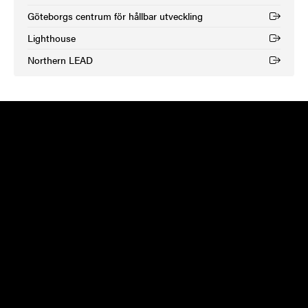
Göteborgs centrum för hållbar utveckling
(Extern länk)
Lighthouse
(Extern länk)
Northern LEAD
(Extern länk)