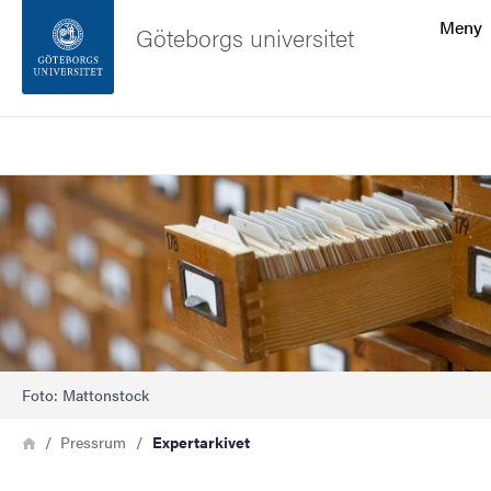
Sökfunktionen
Meny
Göteborgs universitet
Sidfoten
Sök
Kontakta universitetet
Bild
Om webbplatsen
Foto: Mattonstock
Länkstig
Hem
Pressrum
Expertarkivet