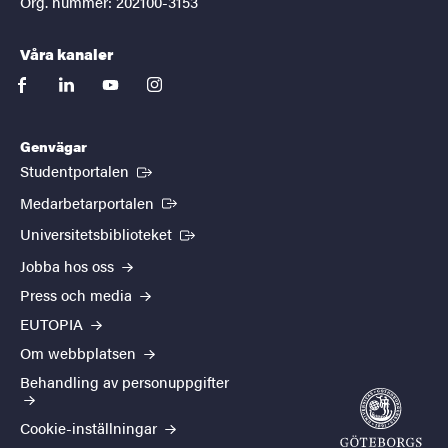
Org. nummer: 202100-3153
Våra kanaler
facebook
linkedin
youtube
instagram
Genvägar
(Extern länk)
Studentportalen
(Extern länk)
Medarbetarportalen
(Extern länk)
Universitetsbiblioteket
Jobba hos oss
Press och media
EUTOPIA
Om webbplatsen
Behandling av personuppgifter
Cookie-inställningar