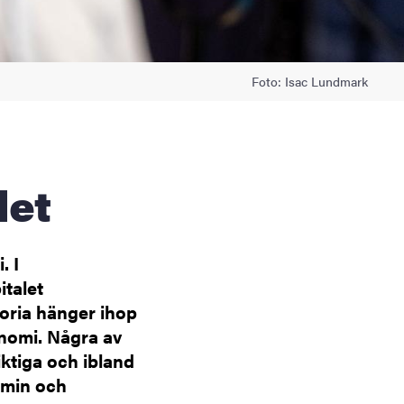
Foto: Isac Lundmark
let
. I
talet
toria hänger ihop
nomi. Några av
iktiga och ibland
omin och