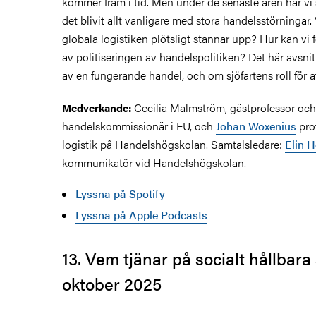
kommer fram i tid. Men under de senaste åren har vi
det blivit allt vanligare med stora handelsstörningar.
globala logistiken plötsligt stannar upp? Hur kan vi
av politiseringen av handelspolitiken?
Det här avsni
av en fungerande handel, och om sjöfartens roll för a
Cecilia Malmström, gästprofessor och
Medverkande:
handelskommissionär i EU, och
Johan Woxenius
prof
logistik på Handelshögskolan. Samtalsledare:
Elin H
kommunikatör vid Handelshögskolan.
Lyssna på Spotify
Lyssna på Apple Podcasts
13. Vem tjänar på socialt hållbara
oktober 2025