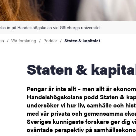
ng
elas in på Handelshögskolan vid Göteborgs universitet
an
Vår forskning
Poddar
Staten & kapitalet
ofessor Programme
Staten & kapita
Pengar är inte allt – men allt är ekonomi
Handelshögskolans podd Staten & kapi
undersöker vi hur liv, samhälle och his
med vår privata och gemensamma eko
tbildning
Sveriges kunnigaste forskare ger dig v
oväntade perspektiv på samhällsekon