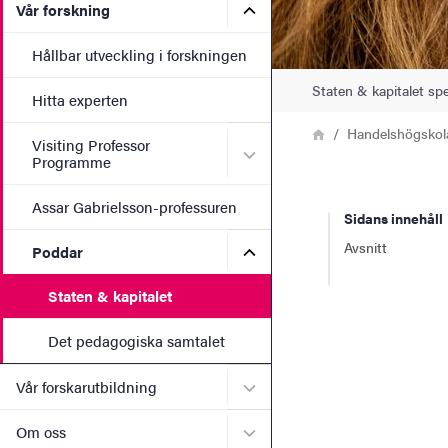
Undermeny för Vår forskni
Vår forskning
Hållbar utveckling i forskningen
Staten & kapitalet sp
Hitta experten
Länkstig
Hem
Handelshögskol
Visiting Professor
Undermeny för Visiting Pr
Programme
Assar Gabrielsson-professuren
Sidans innehåll
Avsnitt
Undermeny för Poddar
Poddar
Staten & kapitalet
Det pedagogiska samtalet
Undermeny för Vår forskaru
Vår forskarutbildning
Undermeny för Om oss
Om oss