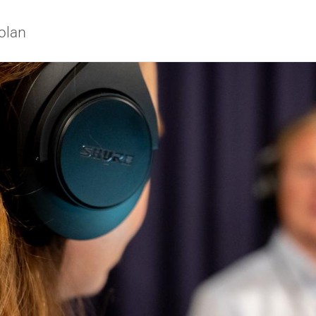
olan
iversitet
s oss