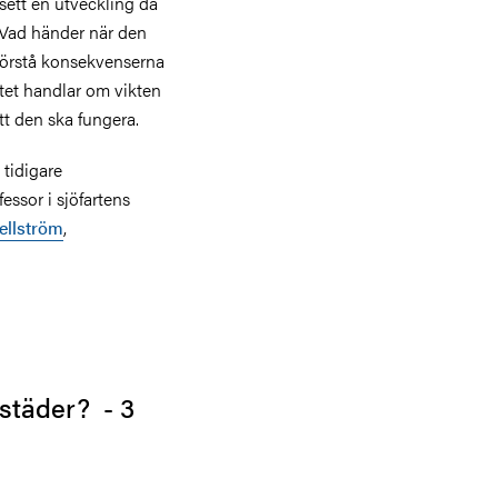
 sett en
utveckling då
 V
ad händer när den
 förstå konsekvenserna
ttet handlar om vikten
tt den ska fungera.
 tidigare
essor i sjöfartens
ellström
,
 städer? - 3