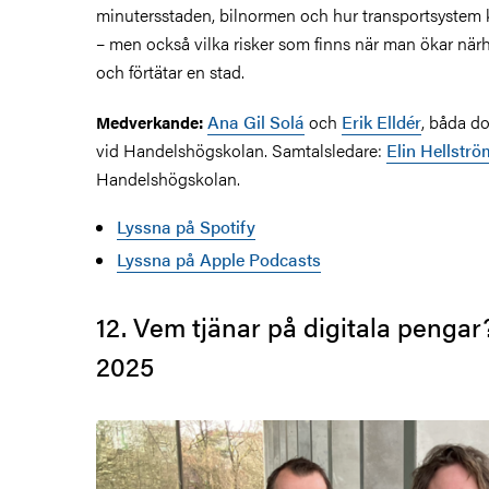
minutersstaden, bilnormen och hur transportsystem 
– men också vilka risker som finns när man ökar närhe
och förtätar en stad.
Ana Gil Solá
och
Erik Elldér
, båda do
Medverkande:
vid Handelshögskolan. Samtalsledare:
Elin Hellströ
Handelshögskolan.
Lyssna på Spotify
Lyssna på Apple Podcasts
12. Vem tjänar på digitala pengar
2025
Bild