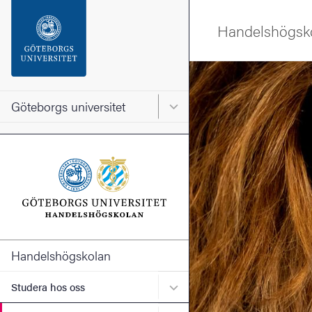
Sökfunktionen
Handelshögsk
Sidfoten
Bild
Kontakta universitetet
Göteborgs universitet
Huvudmeny för Göteborgs un
Om webbplatsen
Handelshögskolan
Undermeny för Studera ho
Studera hos oss