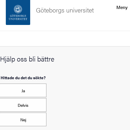
Sökfunktionen
Meny
Göteborgs universitet
Sidfoten
Sök
Kontakta universitetet
Hjälp oss bli bättre
Om webbplatsen
Hittade du det du sökte?
Ja
Delvis
Nej