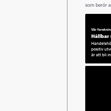
som berör a
Vår forskni
Hållbar 
Handelshög
positiv ut
är att bli 