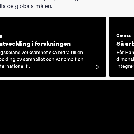
lla de globala målen.
ng
Om oss
utveckling i forskningen
Så ar
skolans verksamhet ska bidra till en
För Han
veckling av samhället och vår ambition
dimensio
internationellt…
integre