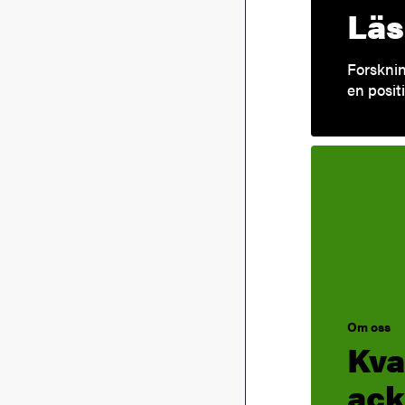
Läs
Forsknin
en posit
Om oss
Kva
ack