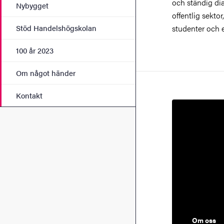
och ständig di
av endast lite dr
Nybygget
offentlig sekto
världen som
studenter och e
Stöd Handelshögskolan
100 år 2023
Om något händer
Kontakt
Om oss