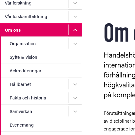
Undermeny för Vår forskni
Vår forskning
Om 
Undermeny för Vår forskaru
Vår forskarutbildning
Undermeny för Om oss
Om oss
Undermeny för Organisati
Organisation
Handelshög
Syfte & vision
internatio
Ackrediteringar
förhållnin
högkvalita
Undermeny för Hållbarhet
Hållbarhet
på komple
Undermeny för Fakta och hi
Fakta och historia
Undermeny för Samverkan
Samverkan
Förutsättningar
sedan snart 100
av disciplinär 
kvalitetsutveckli
Evenemang
engagerade for
EQUIS, AACSB 