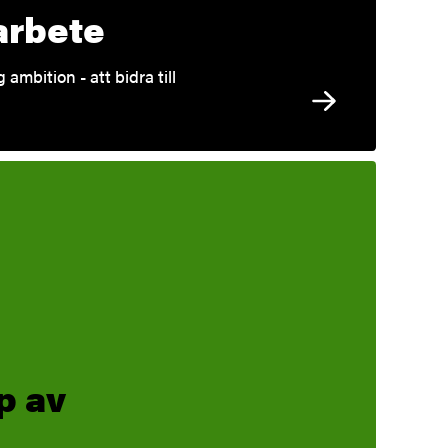
arbete
mbition - att bidra till
p av