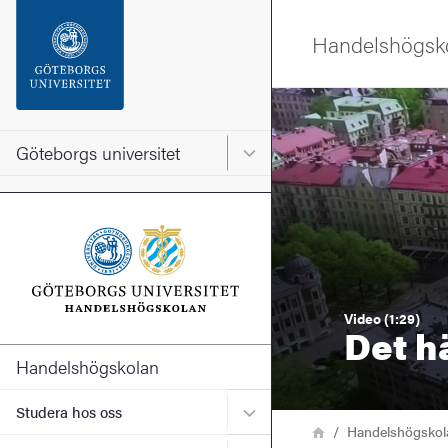
Sökfunktionen
Handelshögsk
Sidfoten
Bild
Kontakta universitetet
Göteborgs universitet
Huvudmeny för Göteborgs un
Om webbplatsen
Video (1:29)
Det h
Handelshögskolan
Undermeny för Studera ho
Studera hos oss
Länkstig
Hem
Handelshögskol