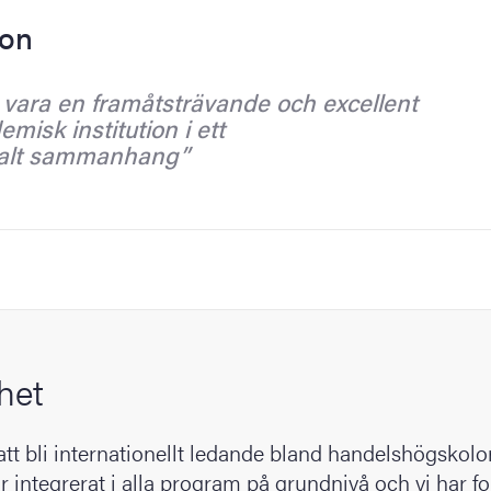
ion
 vara en framåtsträvande och excellent
misk institution i ett
alt sammanhang
het
att bli internationellt ledande bland handelshögskolor
r integrerat i alla program på grundnivå och vi har f