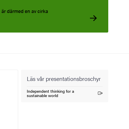
är därmed en av cirka
Läs vår presentationsbroschyr
Independent thinking for a
(Extern länk)
sustainable world