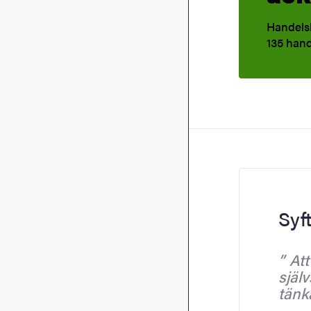
Handels
135 hand
Syf
Att
själv
tänk