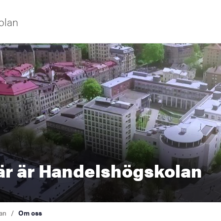
olan
iversitet
är är Handelshögskolan
s oss
an
Om oss