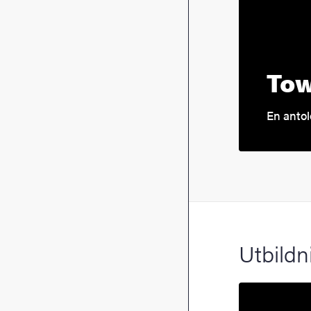
Tow
En antol
Utbildn