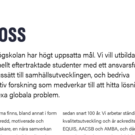
ng
oss
tbildning
on
skolan har högt uppsatta mål. Vi vill utbilda
nellt eftertraktade studenter med ett ansvarsfu
gssätt till samhällsutvecklingen, och bedriva
tiv forskning som medverkar till att hitta lösn
xa globala problem.
storia
na finns, bland annat i form
 år. Vi arbetar ständigt med
bredd, motiverade och
ng och är ackrediterade av
skare, en nära samverkan
och AMBA, och därmed en