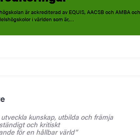
högskolan är ackrediterad av EQUIS, AACSB och AMBA och 
elshögskolor i världen som är,…
te
 utveckla kunskap, utbilda och främja
ständigt och kritiskt
ande för en hållbar värld