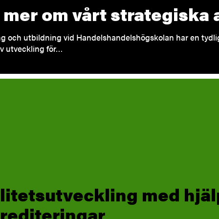
 mer om vårt strategiska 
g och utbildning vid Handelshandelshögskolan har en tydlig a
iv utveckling för…
litetsutveckling med hjäl
rediteringar