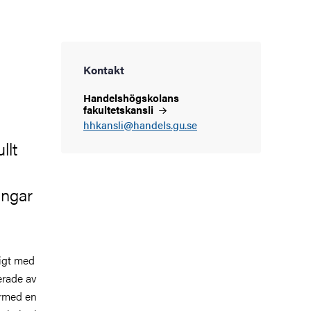
Kontakt
Handelshögskolans
fakultetskansli
hhkansli@handels.gu.se
llt
ingar