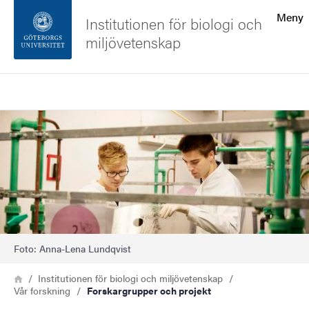
Sökfunktionen
Meny
Institutionen för biologi och
miljövetenskap
Sidfoten
Sök
Kontakta universitetet
Bild
Om webbplatsen
Foto: Anna-Lena Lundqvist
Länkstig
Hem
Institutionen för biologi och miljövetenskap
Vår forskning
Forskargrupper och projekt