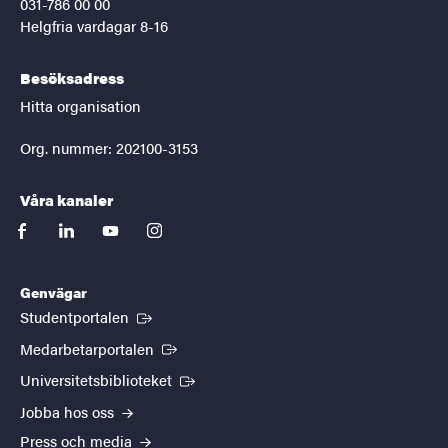
031-786 00 00
Helgfria vardagar 8-16
Besöksadress
Hitta organisation
Org. nummer: 202100-3153
Våra kanaler
facebook
linkedin
youtube
instagram
Genvägar
(Extern länk)
Studentportalen
(Extern länk)
Medarbetarportalen
(Extern länk)
Universitetsbiblioteket
Jobba hos oss
Press och media