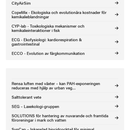
CityAirSim
CopeMix - Ekologiska och evolutionära kostnader för
kemikalieblandningar
CYP-lab - Toxikologiska mekanismer och
kemikalieinteraktioner i fisk
ECG - Ekofysiologi: kardiorespiration &
gastrointestinal
ECCO - Evolution av färgkommunikation
Rensa luften med växter – kan PAH-exponeringen
reduceras med hjälp av urban veg…
Salttolerant vete
SEG – Laxekologi-gruppen
SOLUTIONS för hantering av nuvarande och framtida
föroreningar i mark och vatten
SynCap – Inkapslad biocidcocktail för minimal