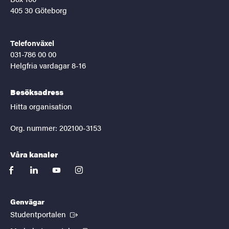
405 30 Göteborg
Telefonväxel
031-786 00 00
Helgfria vardagar 8-16
Besöksadress
Hitta organisation
Org. nummer: 202100-3153
Våra kanaler
facebook
linkedin
youtube
instagram
Genvägar
(Extern länk)
Studentportalen