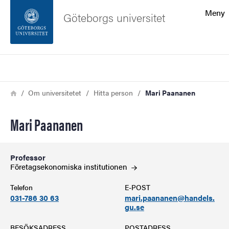
Sökfunktionen
Meny
Göteborgs universitet
Sidfoten
Sök
Kontakta universitetet
Länkstig
Hem
Om universitetet
Hitta person
Mari Paananen
Om webbplatsen
Mari Paananen
Professor
Företagsekonomiska
institutionen
Telefon
E-POST
031-786 30 63
mari.paananen@handels.
gu.se
BESÖKSADRESS
POSTADRESS