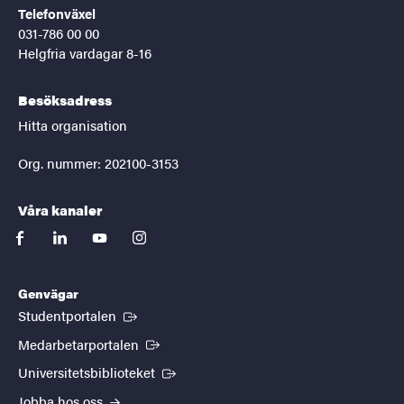
Telefonväxel
031-786 00 00
Helgfria vardagar 8-16
Besöksadress
Hitta organisation
Org. nummer: 202100-3153
Våra kanaler
facebook
linkedin
youtube
instagram
Genvägar
(Extern länk)
Studentportalen
(Extern länk)
Medarbetarportalen
(Extern länk)
Universitetsbiblioteket
Jobba hos oss