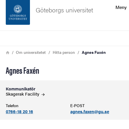
Sökfunktionen
Meny
Göteborgs universitet
Sidfoten
Sök
Kontakta universitetet
Länkstig
Hem
Om universitetet
Hitta person
Agnes Faxén
Om webbplatsen
Agnes Faxén
Kommunikatör
Skagerak
Facility
Telefon
E-POST
0766-18 20 16
agnes.faxen@gu.se