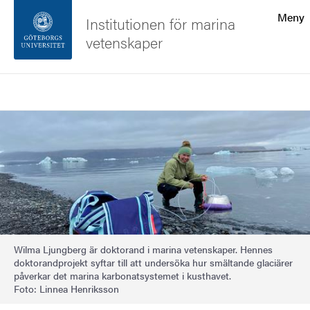
Sökfunktionen
Meny
Institutionen för marina
vetenskaper
Sidfoten
Sök
Kontakta universitetet
Bild
Om webbplatsen
Wilma Ljungberg är doktorand i marina vetenskaper. Hennes
doktorandprojekt syftar till att undersöka hur smältande glaciärer
påverkar det marina karbonatsystemet i kusthavet.
Foto: Linnea Henriksson