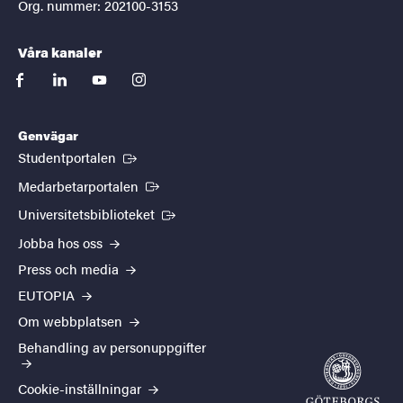
Org. nummer: 202100-3153
Våra kanaler
facebook
linkedin
youtube
instagram
Genvägar
(Extern länk)
Studentportalen
(Extern länk)
Medarbetarportalen
(Extern länk)
Universitetsbiblioteket
Jobba hos oss
Press och media
EUTOPIA
Om webbplatsen
Behandling av personuppgifter
Cookie-inställningar