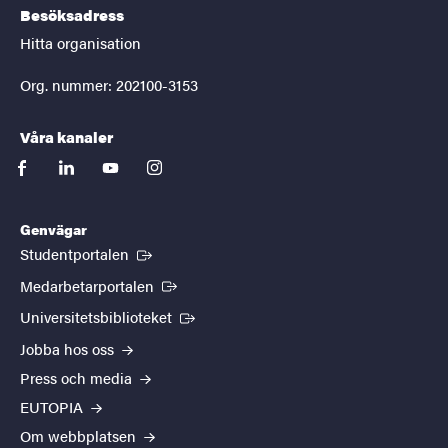
Besöksadress
Hitta organisation
Org. nummer: 202100-3153
Våra kanaler
facebook
linkedin
youtube
instagram
Genvägar
(Extern länk)
Studentportalen
(Extern länk)
Medarbetarportalen
(Extern länk)
Universitetsbiblioteket
Jobba hos oss
Press och media
EUTOPIA
Om webbplatsen