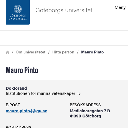
Sökfunktionen
Meny
Göteborgs universitet
Sidfoten
Sök
Kontakta universitetet
Länkstig
Hem
Om universitetet
Hitta person
Mauro Pinto
Om webbplatsen
Mauro Pinto
Doktorand
Institutionen för marina
vetenskaper
E-POST
BESÖKSADRESS
mauro.pinto.j@gu.se
Medicinaregatan 7 B
41390 Göteborg
POSTADRESS