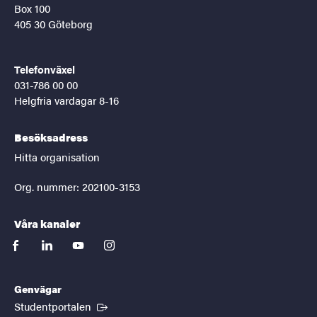
Box 100
405 30 Göteborg
Telefonväxel
031-786 00 00
Helgfria vardagar 8-16
Besöksadress
Hitta organisation
Org. nummer: 202100-3153
Våra kanaler
facebook
linkedin
youtube
instagram
Genvägar
(Extern länk)
Studentportalen