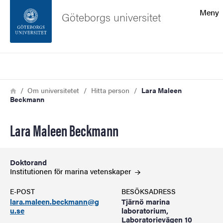
Sökfunktionen
Meny
Göteborgs universitet
Sidfoten
Sök
Kontakta universitetet
Länkstig
Hem
Om universitetet
Hitta person
Lara Maleen
Beckmann
Om webbplatsen
Lara Maleen Beckmann
Doktorand
Institutionen för marina
vetenskaper
E-POST
BESÖKSADRESS
lara.maleen.beckmann@g
Tjärnö marina
u.se
laboratorium,
Laboratorievägen 10