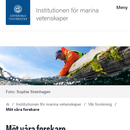
Sökfunktionen
Meny
Institutionen för marina
vetenskaper
Sidfoten
Sök
Kontakta universitetet
Bild
Om webbplatsen
Foto: Sophie Steinhagen
Länkstig
Hem
Institutionen för marina vetenskaper
Vår forskning
Möt våra forskare
Möt våra forskare