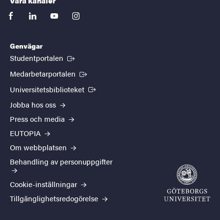
Våra kanaler
facebook
linkedin
youtube
instagram
Genvägar
(Extern länk)
Studentportalen
(Extern länk)
Medarbetarportalen
(Extern länk)
Universitetsbiblioteket
Jobba hos oss
Press och media
EUTOPIA
Om webbplatsen
Behandling av personuppgifter
Cookie-inställningar
Tillgänglighetsredogörelse