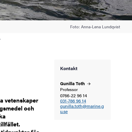
Foto: Anna-Lena Lundqvist
r
Kontakt
Gunilla
Toth
Professor
0766-22 96 14
na vetenskaper
031-786 96 14
gunilla.toth@marine.g
ingsmedel och
u.se
lka
lfället.
 tidpunkter för