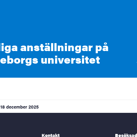
iga anställningar på
eborgs universitet
18 december 2025
Kontakt
Besöksad