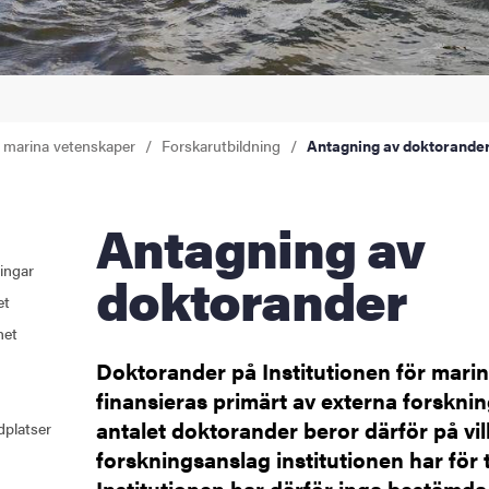
r marina vetenskaper
Forskarutbildning
Antagning av doktorande
Antagning av
ingar
doktorander
et
het
Doktorander på Institutionen för mari
finansieras primärt av externa forskn
antalet doktorander beror därför på vi
dplatser
forskningsanslag institutionen har för til
Institutionen har därför inga bestämda