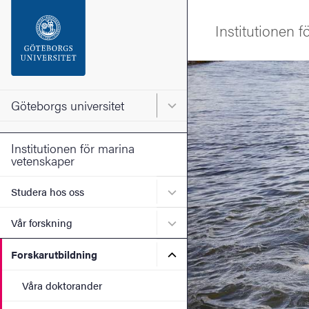
Sökfunktionen
Institutionen 
Sidfoten
Bild
Kontakta universitetet
Göteborgs universitet
Huvudmeny för Göteborgs un
Om webbplatsen
Institutionen för marina
vetenskaper
Undermeny för Studera ho
Studera hos oss
Undermeny för Vår forskni
Vår forskning
Undermeny för Forskarutbi
Forskarutbildning
Våra doktorander