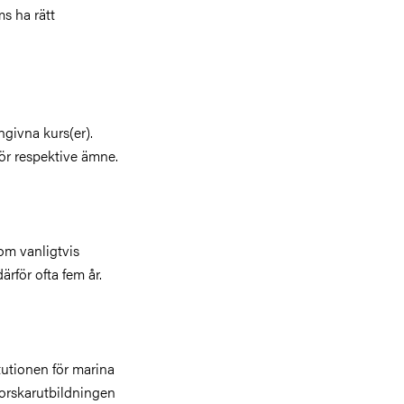
s ha rätt
givna kurs(er).
ör respektive ämne.
som vanligtvis
ärför ofta fem år.
tutionen för marina
forskarutbildningen