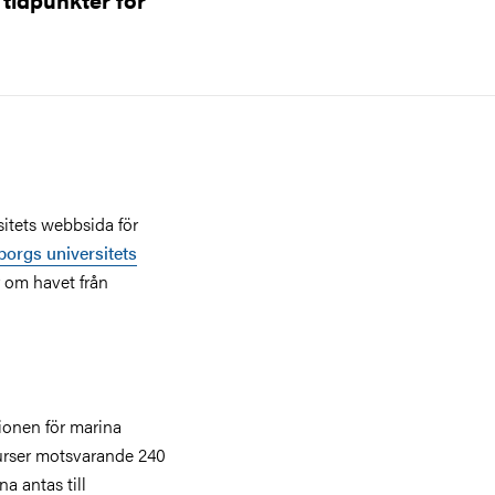
sitets webbsida för
orgs universitets
r om havet från
tionen för marina
urser motsvarande 240
na antas till