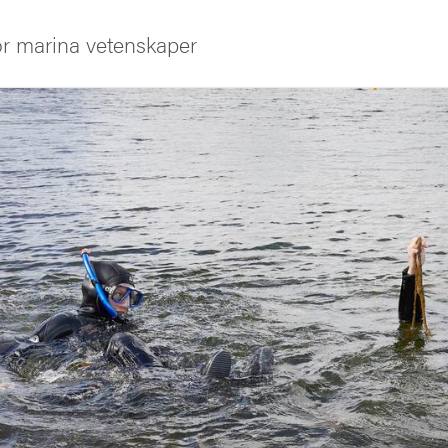
för marina vetenskaper
iversitet
s oss
ng
ldning