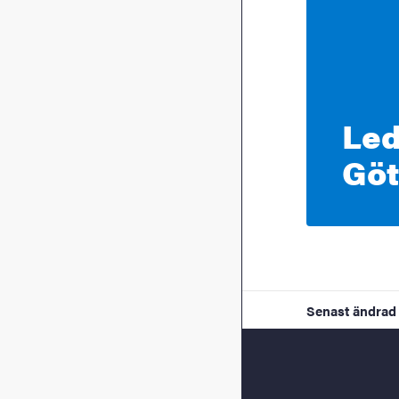
Led
Göt
Senast ändrad