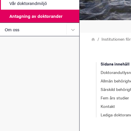
Vår doktorandmiljö
Antagning av doktorander
Undermeny för Om oss
Om oss
Länkstig
Hem
Institutionen fö
Sidans innehåll
Doktorandutlysn
Allmän behörigh
Särskild behörig
Fem års studier
Kontakt
Lediga doktoran