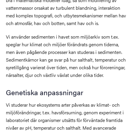
bra i matematiska modeller idag, så som modifiering av
vattenmassor orsakat av turbulent blandning, interaktion
med komplex topografi, och utbytesmekanismer mellan hav
och atmosfär, hav och botten, samt hav och is.
Vi använder sedimenten i havet som miljöarkiv som t.ex.
speglar hur klimat och miljöer förändrats genom tiderna,
men även pågående processer kan studeras i sedimenten.
Sedimentkärnor kan ge svar på hur salthalt, temperatur och
syretillgång varierat över tiden, men också hur föroreningar,
närsalter, djur och växtliv växlat under olika tider.
Genetiska anpassningar
Vi studerar hur ekosystems arter påverkas av klimat- och
miljöförändringar, t.ex. havsförsurning, genom experiment i
laboratoriet där organismer utsätts för förväntade framtida
nivåer av pH, temperatur och salthalt. Med avancerade