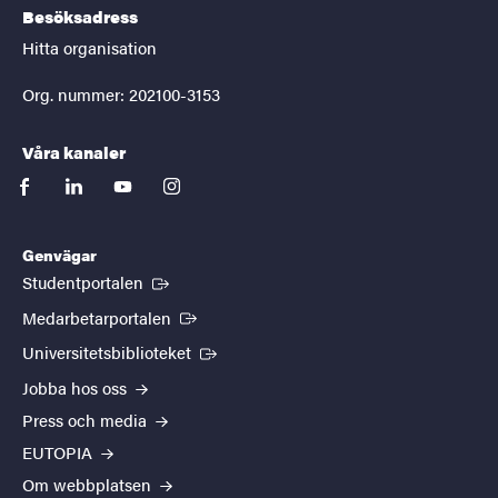
Besöksadress
Hitta organisation
Org. nummer: 202100-3153
Våra kanaler
facebook
linkedin
youtube
instagram
Genvägar
(Extern länk)
Studentportalen
(Extern länk)
Medarbetarportalen
(Extern länk)
Universitetsbiblioteket
Jobba hos oss
Press och media
EUTOPIA
Om webbplatsen