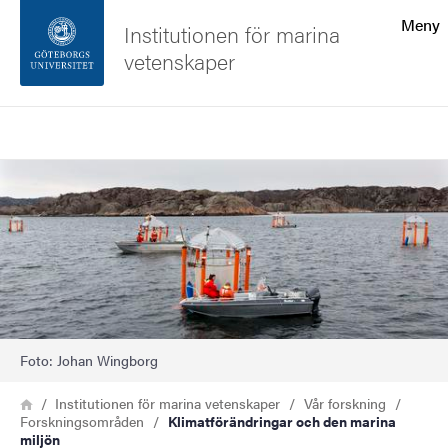
Sökfunktionen
Meny
Institutionen för marina
vetenskaper
Sidfoten
Sök
Kontakta universitetet
Bild
Om webbplatsen
Foto: Johan Wingborg
Länkstig
Hem
Institutionen för marina vetenskaper
Vår forskning
Forskningsområden
Klimatförändringar och den marina
miljön