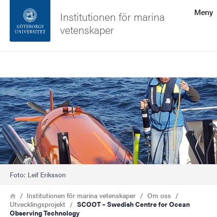
Sökfunktionen
Meny
Institutionen för marina
vetenskaper
Sidfoten
Sök
Kontakta universitetet
Bild
Om webbplatsen
Foto: Leif Eriksson
Länkstig
Hem
Institutionen för marina vetenskaper
Om oss
Utvecklingsprojekt
SCOOT – Swedish Centre for Ocean
Observing Technology