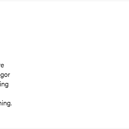
re
ågor
ing
ning.