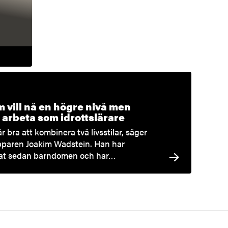
m vill nå en högre nivå men
 arbeta som idrottslärare
r bra att kombinera två livsstilar, säger
paren Joakim Wadstein. Han har
ttat sedan barndomen och har…