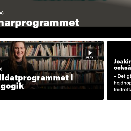
4)
narprogrammet
Joaki
också
0)
idatprogrammet i
– Det gå
höjdhop
gogik
friidro