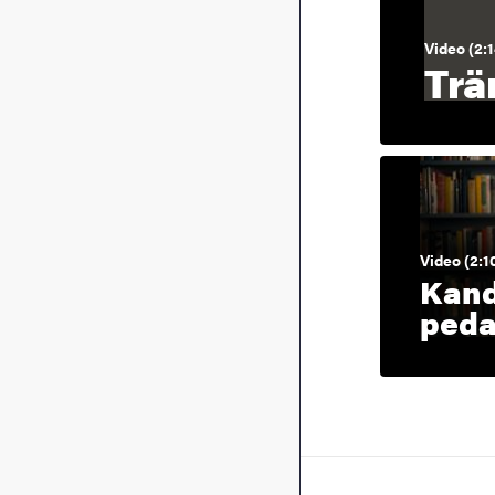
Video (2:1
Trä
Video (2:1
Kand
peda