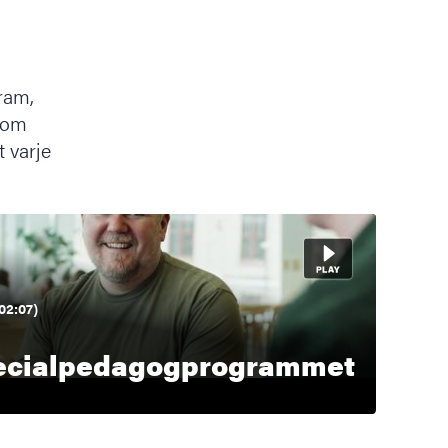
ram,
utom
 varje
02:07)
m
ecialpedagogprogrammet