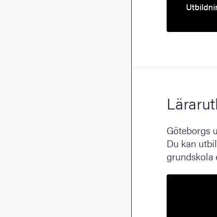
Utbildni
Lärarut
Göteborgs un
Du kan utbild
grundskola 