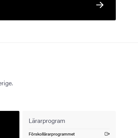
rige.
Lärarprogram
Förskollärarprogrammet
(Extern länk)