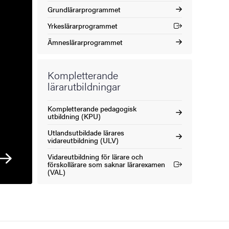
Grundlärarprogrammet
Yrkeslärarprogrammet
(Extern länk)
Ämneslärarprogrammet
Kompletterande
lärarutbildningar
Kompletterande pedagogisk
utbildning (KPU)
Utlandsutbildade lärares
vidareutbildning (ULV)
Vidareutbildning för lärare och
förskollärare som saknar lärarexamen
(Extern länk)
(VAL)