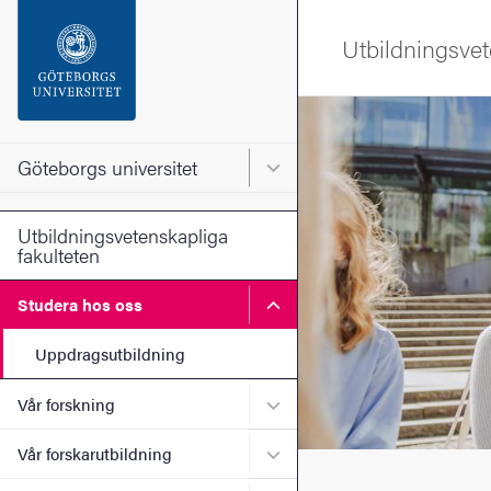
Sökfunktionen
Utbildningsvet
Sidfoten
Bild
Kontakta universitetet
Göteborgs universitet
Huvudmeny för Göteborgs un
Om webbplatsen
Utbildningsvetenskapliga
fakulteten
Undermeny för Studera ho
Studera hos oss
Uppdragsutbildning
Undermeny för Vår forskni
Vår forskning
Undermeny för Vår forskaru
Vår forskarutbildning