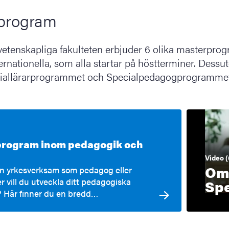
program
vetenskapliga fakulteten erbjuder 6 olika masterprog
ternationella, som alla startar på höstterminer. Dess
ciallärarprogrammet och Specialpedagogprogrammet
rogram inom pedagogik och
Video (
O
an yrkesverksam som pedagog eller
er vill du utveckla ditt pedagogiska
Sp
? Här finner du en bredd…