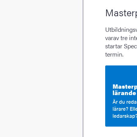
Master
Utbildnings
varav tre in
startar Spe
termin.
Masterp
lärande
Är du red
lärare? Ell
ledarskap