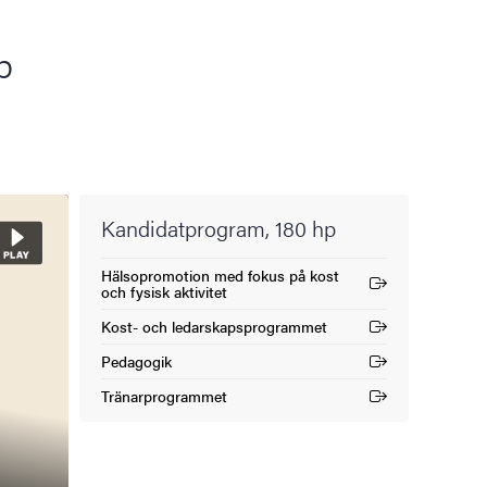
p
Kandidatprogram, 180 hp
Hälsopromotion med fokus på kost
(Extern länk)
och fysisk aktivitet
Kost- och ledarskapsprogrammet
(Extern länk)
Pedagogik
(Extern länk)
Tränarprogrammet
(Extern länk)