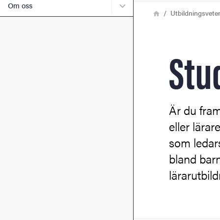
Undermeny för Om oss
Om oss
Länkstig
Hem
Utbildningsveten
Stu
Är du fram
eller lära
som ledar
bland bar
lärarutbil