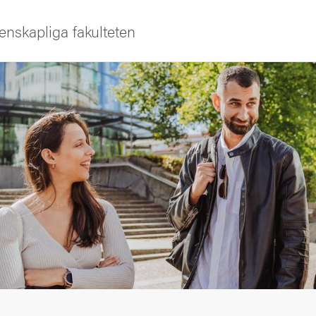
enskapliga fakulteten
iversitet
s oss
ng
tbildning