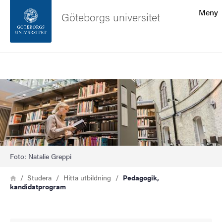
Sökfunktionen
Meny
Göteborgs universitet
Sidfoten
Sök
Kontakta universitetet
Bild
Om webbplatsen
Foto: Natalie Greppi
Länkstig
Hem
Studera
Hitta utbildning
Pedagogik,
kandidatprogram