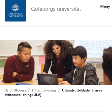
Sökfunktionen
Meny
Göteborgs universitet
Sidfoten
Sök
Kontakta universitetet
Bild
Om webbplatsen
Länkstig
Hem
Studera
Hitta utbildning
Utlandsutbildade lärares
vidareutbildning (ULV)