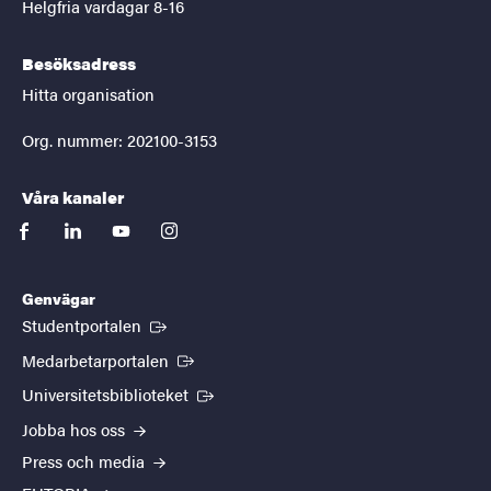
Helgfria vardagar 8-16
Besöksadress
Hitta organisation
Org. nummer: 202100-3153
Våra kanaler
facebook
linkedin
youtube
instagram
Genvägar
(Extern länk)
Studentportalen
(Extern länk)
Medarbetarportalen
(Extern länk)
Universitetsbiblioteket
Jobba hos oss
Press och media