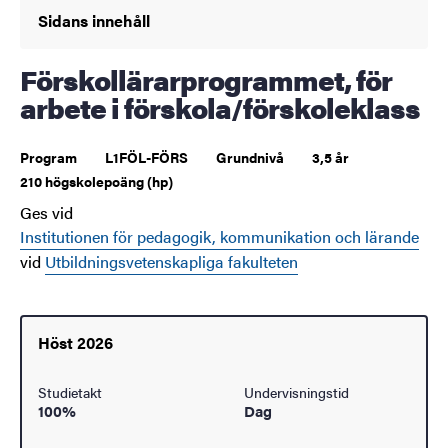
Sidans innehåll
Förskollärarprogrammet, för
arbete i förskola/förskoleklass
Program
L1FÖL-FÖRS
Grundnivå
3,5 år
210 högskolepoäng (hp)
Ges vid
Institutionen för pedagogik, kommunikation och lärande
vid
Utbildningsvetenskapliga fakulteten
Höst 2026
Studietakt
Undervisningstid
100%
Dag