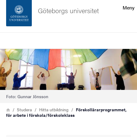
Sökfunktionen
Meny
Göteborgs universitet
Sidfoten
Sök
Kontakta universitetet
Bild
Om webbplatsen
Foto: Gunnar Jönsson
Länkstig
Hem
Studera
Hitta utbildning
Förskollärarprogrammet,
för arbete i förskola/förskoleklass