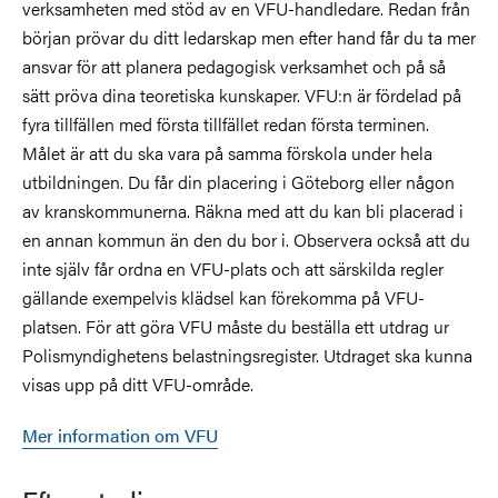
verksamheten med stöd av en VFU-handledare. Redan från
början prövar du ditt ledarskap men efter hand får du ta mer
ansvar för att planera pedagogisk verksamhet och på så
sätt pröva dina teoretiska kunskaper. VFU:n är fördelad på
fyra tillfällen med första tillfället redan första terminen.
Målet är att du ska vara på samma förskola under hela
utbildningen. Du får din placering i Göteborg eller någon
av kranskommunerna. Räkna med att du kan bli placerad i
en annan kommun än den du bor i. Observera också att du
inte själv får ordna en VFU-plats och att särskilda regler
gällande exempelvis klädsel kan förekomma på VFU-
platsen. För att göra VFU måste du beställa ett utdrag ur
Polismyndighetens belastningsregister. Utdraget ska kunna
visas upp på ditt VFU-område.
Mer information om VFU