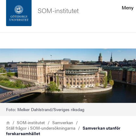
Sökfunktionen
Meny
SOM-institutet
Sidfoten
Sök
Kontakta universitetet
Bild
Om webbplatsen
Foto: Melker Dahlstrand/Sveriges riksdag
Länkstig
Hem
SOM-institutet
Samverkan
Ställ frågor i SOM-undersökningarna
Samverkan utanför
forskarsamhället