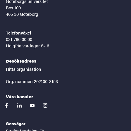
Göteborgs universitet
Box 100
405 30 Göteborg
Telefonväxel
031-786 00 00
Helgfria vardagar 8-16
Besöksadress
Hitta organisation
Org. nummer: 202100-3153
Våra kanaler
facebook
linkedin
youtube
instagram
Genvägar
(Extern länk)
Studentportalen