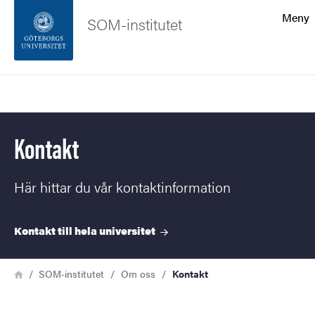
Sökfunktionen
Meny
SOM-institutet
Sidfoten
Sök
Kontakta universitetet
Kontakt
Om webbplatsen
Här hittar du vår kontaktinformation
Kontakt till hela
universitet
Länkstig
Hem
SOM-institutet
Om oss
Kontakt