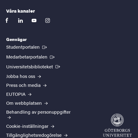
Våra kanaler
facebook
linkedin
youtube
instagram
Genvägar
(Extern länk)
Studentportalen
(Extern länk)
Medarbetarportalen
(Extern länk)
Universitetsbiblioteket
Jobba hos oss
Press och media
EUTOPIA
Om webbplatsen
Behandling av personuppgifter
Cookie-inställningar
Tillgänglighetsredogörelse