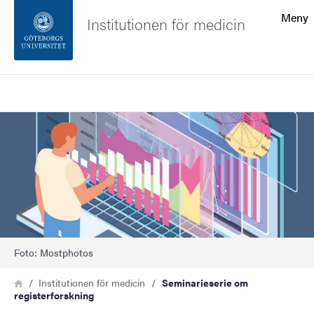
Sökfunktionen
Meny
Institutionen för medicin
Sidfoten
Sök
Kontakta universitetet
Bild
Om webbplatsen
Foto: Mostphotos
Länkstig
Hem
Institutionen för medicin
Seminarieserie om
registerforskning