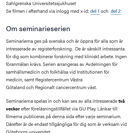
Sahlgrenska Universitetssjukhuset
Se filmen i efterhand via inlogg med x-id:
del 1
och
del 2
Om seminarieserien
Seminarierna ges på svenska och är öppna för alla som är
intresserade av registerforskning. De är särskilt intressanta
för dig som kombinerar forskning med kliniskt arbete. Ingen
föranmälan krävs. Serien arrangeras av Avdelningen för
samhällsmedicin och folkhälsa vid Institutionen för
medicin, samt Registercentrum Västra
Götaland och Regionalt cancercentrum väst.
Seminarierna spelas in och kan ses av alla intresserade
två
efter föreläsningstillfället via GU Play. Länkar till
veckor
filmerna publiceras på denna sida efter varje seminarium.
Därefter är de endast tillgängliga för dig som är verksam vid
Göteborgs universitet.