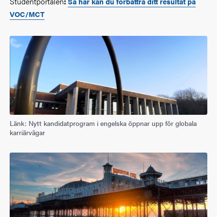
Studentportalen
:
Så här kan du förbättra ditt resultat på
VOC/MCT
Länk: Nytt kandidatprogram i engelska öppnar upp för globala
karriärvägar