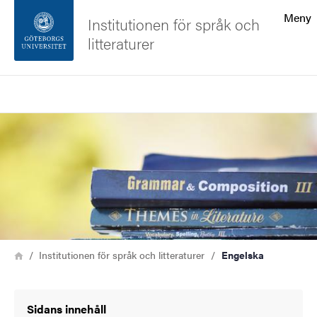
Sökfunktionen
Meny
Institutionen för språk och
litteraturer
Sidfoten
Sök
Kontakta universitetet
Bild
Om webbplatsen
Länkstig
Hem
Institutionen för språk och litteraturer
Engelska
Sidans innehåll