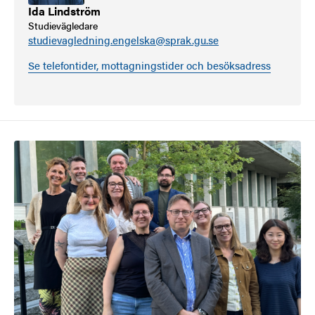
Ida Lindström
Studievägledare
studievagledning.engelska@sprak.gu.se
Se telefontider, mottagningstider och besöksadress