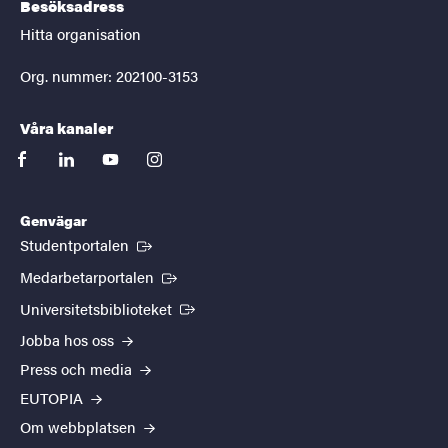
Besöksadress
Hitta organisation
Org. nummer: 202100-3153
Våra kanaler
facebook
linkedin
youtube
instagram
Genvägar
(Extern länk)
Studentportalen
(Extern länk)
Medarbetarportalen
(Extern länk)
Universitetsbiblioteket
Jobba hos oss
Press och media
EUTOPIA
Om webbplatsen