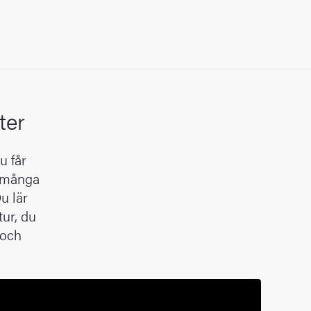
ter
u får
i många
Du lär
ur, du
 och