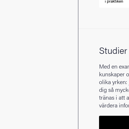
(Extern länk)
i praktiken
Studier
Med en exame
kunskaper o
olika yrken: 
dig så myck
tränas i att
värdera info