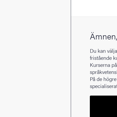
Ämnen,
Du kan välj
fristående k
Kurserna på
språkvetensk
På de högre 
specialiserat