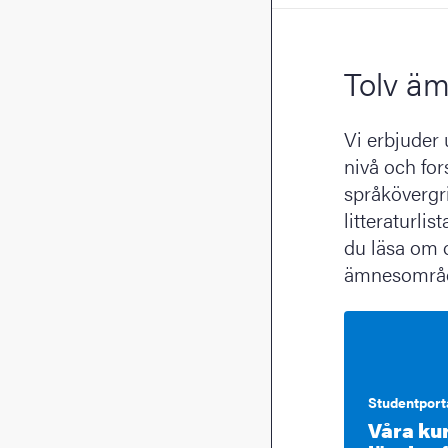
Tolv äm
Vi erbjuder
nivå och for
språkövergri
litteraturli
du läsa om o
ämnesområd
Studentport
Våra kur