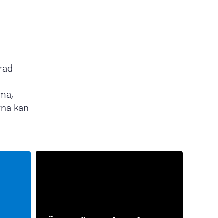
rad
ema,
rna kan
a