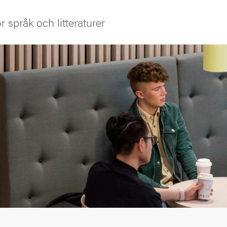
ör språk och litteraturer
iversitet
s oss