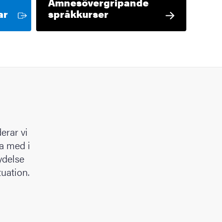
Ämnesövergripande
Extern länk
ar
språkkurser
erar vi
ha med i
ydelse
tuation.