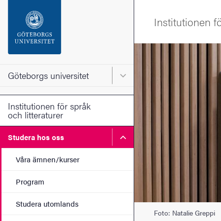
Sökfunktionen
Institutionen f
Sidfoten
Bild
Kontakta universitetet
Göteborgs universitet
Huvudmeny för Göteborgs un
Om webbplatsen
Institutionen för språk
och litteraturer
Undermeny för Studera ho
Studera hos oss
Våra ämnen/kurser
Program
Studera utomlands
Foto: Natalie Greppi