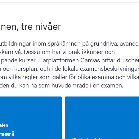
nen, tre nivåer
 utbildningar inom språkämnen på grundnivå, avance
skarnivå. Dessutom har vi praktikkurser och
pande kurser. I lärplattformen Canvas hittar du sch
sta och kursplan, och i de lokala examensbeskrivninga
m vilka regler som gäller för olika examina och vilk
en du kan ha som huvudområde i en examen.
alen
ser i
Studentportalen