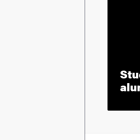
Stu
alu