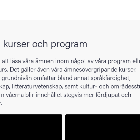
 kurser och program
a att läsa våra ämnen inom något av våra program el
urs. Det gäller även våra ämnesövergripande kurser.
 grundnivån omfattar bland annat språkfärdighet,
ap, litteraturvetenskap, samt kultur- och områdesstu
nivåerna blir innehållet stegvis mer fördjupat och
.