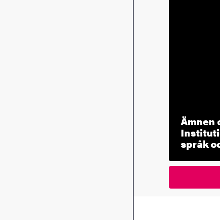
Ämnen o
Institut
språk oc