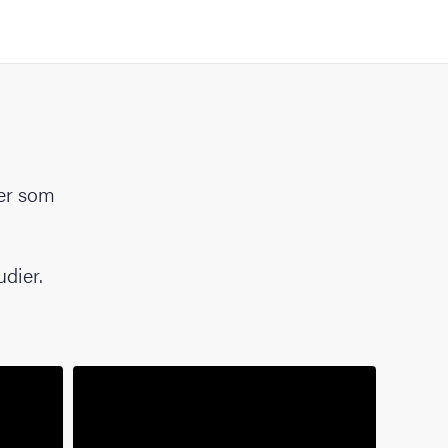
ler som
dier.