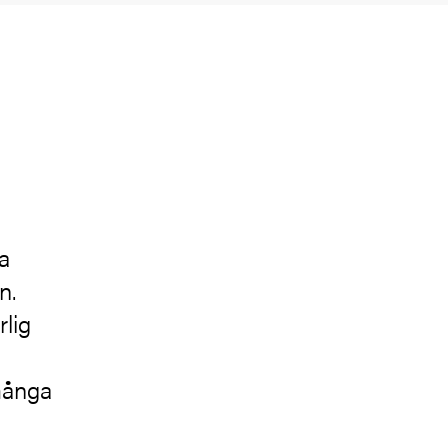
na
n.
rlig
många