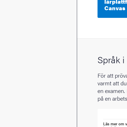
lärplat
Canvas
Språk i 
För att prö
varmt att du
en examen. D
på en arbets
Läs mer om v