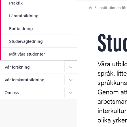
Praktik
Länkstig
Hem
Institutionen för
Lärarutbildning
Stu
Fortbildning
Studievägledning
Möt våra studenter
Våra utbild
Undermeny för Vår forskni
Vår forskning
språk, lit
Undermeny för Vår forskaru
Vår forskarutbildning
språkkunsk
Genom att 
Undermeny för Om oss
Om oss
arbetsmark
interkult
olika yrken