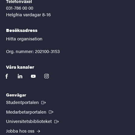
Telefonväxel
031-786 00 00
Helgfria vardagar 8-16
Besöksadress
Hitta organisation
Org. nummer: 202100-3153
Våra kanaler
facebook
linkedin
youtube
instagram
Genvägar
(Extern länk)
Studentportalen
(Extern länk)
Medarbetarportalen
(Extern länk)
Universitetsbiblioteket
Jobba hos oss