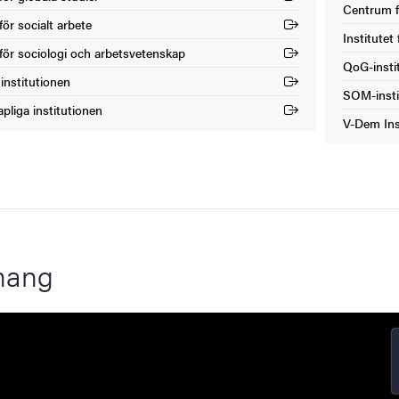
Centrum f
(Extern lä
för socialt arbete
Institutet
(Extern lä
 för sociologi och arbetsvetenskap
QoG-insti
(Extern lä
institutionen
SOM-insti
(Extern lä
pliga institutionen
V-Dem Ins
(Extern lä
mang