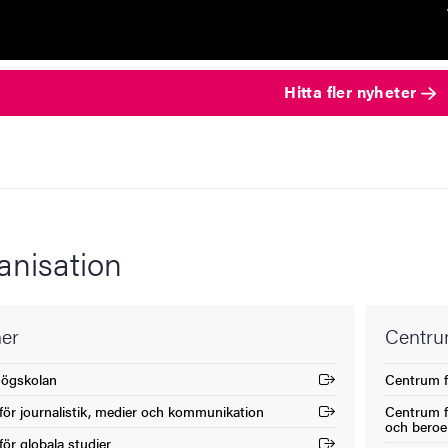
Hitta fler nyheter
anisation
ner
Centrum
högskolan
Centrum f
(Extern lä
 för journalistik, medier och kommunikation
Centrum f
(Extern lä
och bero
för globala studier