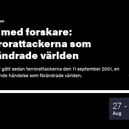
um
med forskare:
rorattackerna som
ändrade världen
r gått sedan terrorattackerna den 11 september 2001, en
nde händelse som förändrade världen.
T
27
-
Startda
2026
Aug