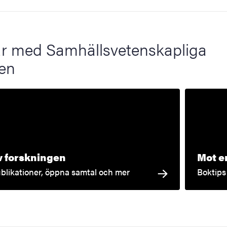
 med Samhällsvetenskapliga
ten
v forskningen
Mot en
blikationer, öppna samtal och mer
Boktips