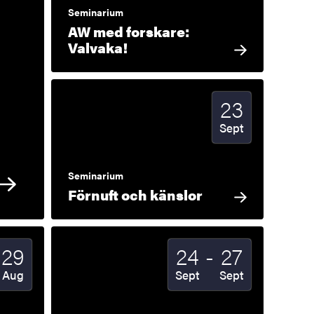
Seminarium
AW med forskare:
Valvaka!
23
Startdatum
2026
Sept
Seminarium
Förnuft och känslor
ill
Till
29
24
-
27
tum
Slutdatum
2026
Startdatum
2026
Slutdatum
2026
Aug
Sept
Sept