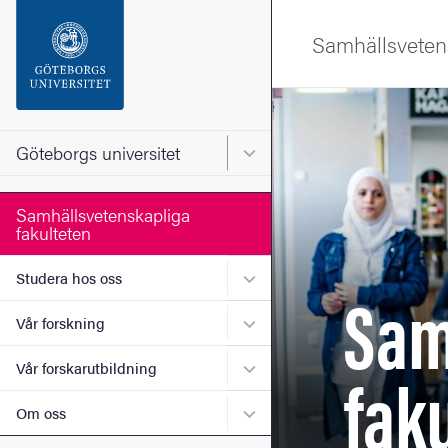
Sökfunktionen
Samhällsvetens
Sidfoten
Bild
Kontakta universitetet
Göteborgs universitet
Huvudmeny för Göteborgs un
Om webbplatsen
Samhällsvetenskapliga
fakulteten
Undermeny för Studera ho
Sam
Studera hos oss
Undermeny för Vår forskni
Vår forskning
fak
Undermeny för Vår forskaru
Vår forskarutbildning
Undermeny för Om oss
Om oss