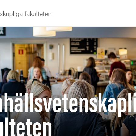
kapliga fakulteten
iversitet
s oss
hällsvetenskapl
ng
ulteten
tbildning