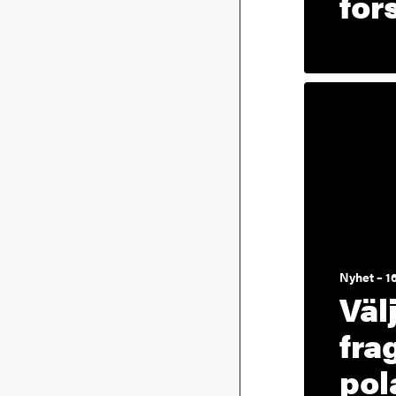
för
Nyhet – 16
Väl
fra
pol