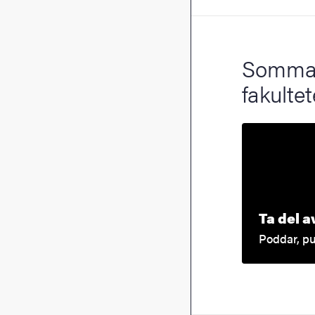
Sommar
fakulte
Ta del a
Poddar, pu