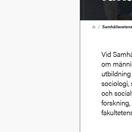
Länkstig
Hem
Samhällsvetens
Vid Samhäl
om männis
utbildning
sociologi,
och social
forskning,
fakultetens