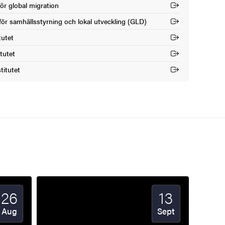
ör global migration
nk)
 för samhällsstyrning och lokal utveckling (GLD)
nk)
tutet
nk)
tutet
nk)
titutet
nk)
26
13
Startdatum
2026
Startdatum
2026
Aug
Sept