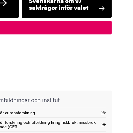
Svenskarna om 97
sakfrågor inför valet
bildningar och institut
ör europaforskning
nk)
ör forskning och utbildning kring riskbruk, missbruk
nk)
ende (CER…