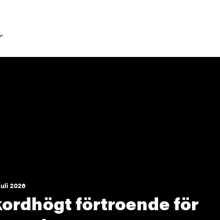
r
juli 2026
ordhögt förtroende för