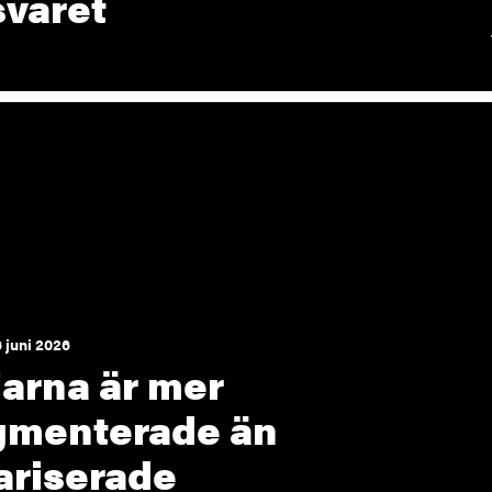
svaret
 juni 2026
jarna är mer
gmenterade än
ariserade