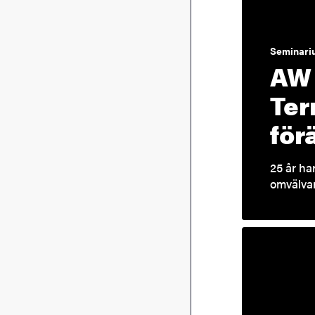
Seminari
AW 
Ter
för
25 år ha
omvälva