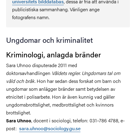
universitets bilddatabas
, dessa är fria att använda i
publicistiska sammanhang. Vänligen ange
fotografens namn.
Ungdomar och kriminalitet
Kriminologi, anlagda bränder
Sara Uhnoo disputerade 2011 med
doktorsavhandlingen
Våldets regler. Ungdomars tal om
våld och bråk.
Hon har sedan dess forskat om barn och
ungdomar som anlägger bränder samt betydelsen av
etnicitet i polisarbete. Hon är även kunnig vad gäller
ungdomsbrottslighet, medbrottslighet och kvinnors
brottslighet.
, docent i sociologi, telefon: 031–786 4788, e-
Sara Uhnoo
post:
sara.uhnoo@sociology.gu.se