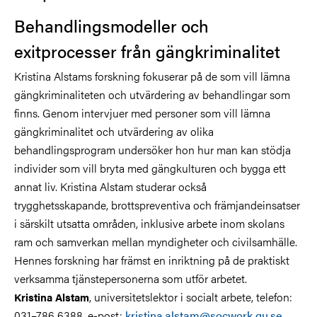
Behandlingsmodeller och
exitprocesser från gängkriminalitet
Kristina Alstams forskning fokuserar på de som vill lämna
gängkriminaliteten och utvärdering av behandlingar som
finns. Genom intervjuer med personer som vill lämna
gängkriminalitet och utvärdering av olika
behandlingsprogram undersöker hon hur man kan stödja
individer som vill bryta med gängkulturen och bygga ett
annat liv. Kristina Alstam studerar också
trygghetsskapande, brottspreventiva och främjandeinsatser
i särskilt utsatta områden, inklusive arbete inom skolans
ram och samverkan mellan myndigheter och civilsamhälle.
Hennes forskning har främst en inriktning på de praktiskt
verksamma tjänstepersonerna som utför arbetet.
, universitetslektor i socialt arbete, telefon:
Kristina Alstam
031–786 6388, e-post:
kristina.alstam@socwork.gu.se