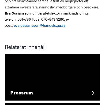
och ett blomstrande samhälle fullt av möjligheter att
attrahera investerare, näringsliv, medborgare och besökare.
, universitetslektor i marknadsföring,
Eva Ossiansson
telefon: 031–786 1502, 070–843 9280, e-
post:
eva.ossiansson@handels.gu.se
Relaterat innehåll
Pressrum