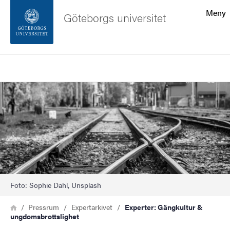
Sökfunktionen
Meny
Göteborgs universitet
Sidfoten
Sök
Kontakta universitetet
Bild
Om webbplatsen
Foto: Sophie Dahl, Unsplash
Länkstig
Hem
Pressrum
Expertarkivet
Experter: Gängkultur &
ungdomsbrottslighet