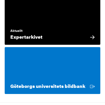
Aktuellt
Expertarkivet
Extern l
Göteborgs universitets bildbank