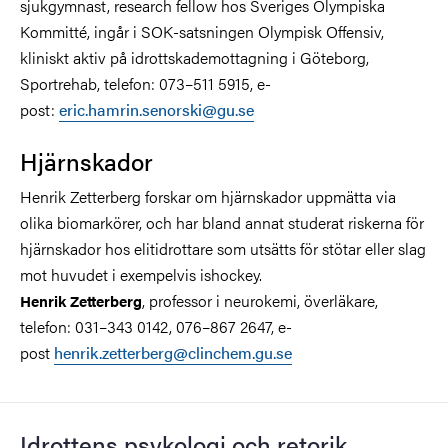
sjukgymnast, research fellow hos Sveriges Olympiska
Kommitté, ingår i SOK-satsningen Olympisk Offensiv,
kliniskt aktiv på idrottskademottagning i Göteborg,
Sportrehab, telefon: 073–511 5915, e-
post:
eric.hamrin.senorski@gu.se
Hjärnskador
Henrik Zetterberg forskar om hjärnskador uppmätta via
olika biomarkörer, och har bland annat studerat riskerna för
hjärnskador hos elitidrottare som utsätts för stötar eller slag
mot huvudet i exempelvis ishockey.
, professor i neurokemi, överläkare,
Henrik Zetterberg
telefon: 031–343 0142, 076–867 2647, e-
post
henrik.zetterberg@clinchem.gu.se
Idrottens psykologi och retorik