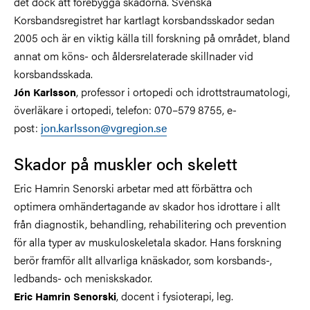
det dock att förebygga skadorna. Svenska
Korsbandsregistret har kartlagt korsbandsskador sedan
2005 och är en viktig källa till forskning på området, bland
annat om köns- och åldersrelaterade skillnader vid
korsbandsskada.
, professor i ortopedi och idrottstraumatologi,
Jón Karlsson
överläkare i ortopedi, telefon: 070–579 8755, e-
post:
jon.karlsson@vgregion.se
Skador på muskler och skelett
Eric Hamrin Senorski arbetar med att förbättra och
optimera omhändertagande av skador hos idrottare i allt
från diagnostik, behandling, rehabilitering och prevention
för alla typer av muskuloskeletala skador. Hans forskning
berör framför allt allvarliga knäskador, som korsbands-,
ledbands- och meniskskador.
, docent i fysioterapi, leg.
Eric Hamrin Senorski