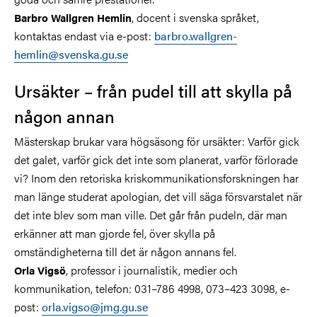
, docent i svenska språket,
Barbro Wallgren Hemlin
kontaktas endast via e-post:
barbro.wallgren-
hemlin@svenska.gu.se
Ursäkter – från pudel till att skylla på
någon annan
Mästerskap brukar vara högsäsong för ursäkter: Varför gick
det galet, varför gick det inte som planerat, varför förlorade
vi? Inom den retoriska kriskommunikationsforskningen har
man länge studerat apologian, det vill säga försvarstalet när
det inte blev som man ville. Det går från pudeln, där man
erkänner att man gjorde fel, över skylla på
omständigheterna till det är någon annans fel.
, professor i journalistik, medier och
Orla Vigsö
kommunikation, telefon: 031–786 4998, 073–423 3098, e-
post:
orla.vigso@jmg.gu.se