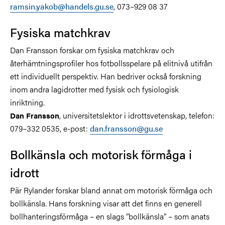
ramsin.yakob@handels.gu.se
, 073–929 08 37
Fysiska matchkrav
Dan Fransson forskar om fysiska matchkrav och
återhämtningsprofiler hos fotbollsspelare på elitnivå utifrån
ett individuellt perspektiv. Han bedriver också forskning
inom andra lagidrotter med fysisk och fysiologisk
inriktning.
, universitetslektor i idrottsvetenskap, telefon:
Dan Fransson
079–332 0535, e-post:
dan.fransson@gu.se
Bollkänsla och motorisk förmåga i
idrott
Pär Rylander forskar bland annat om motorisk förmåga och
bollkänsla. Hans forskning visar att det finns en generell
bollhanteringsförmåga – en slags ”bollkänsla” – som anats