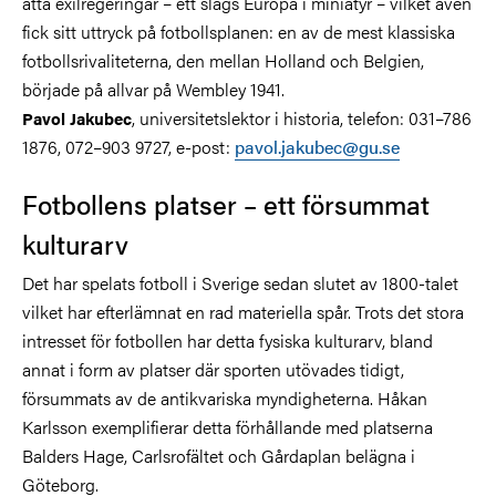
åtta exilregeringar – ett slags Europa i miniatyr – vilket även
fick sitt uttryck på fotbollsplanen: en av de mest klassiska
fotbollsrivaliteterna, den mellan Holland och Belgien,
började på allvar på Wembley 1941.
, universitetslektor i historia, telefon: 031–786
Pavol Jakubec
1876, 072–903 9727, e-post:
pavol.jakubec@gu.se
Fotbollens platser – ett försummat
kulturarv
Det har spelats fotboll i Sverige sedan slutet av 1800-talet
vilket har efterlämnat en rad materiella spår. Trots det stora
intresset för fotbollen har detta fysiska kulturarv, bland
annat i form av platser där sporten utövades tidigt,
försummats av de antikvariska myndigheterna. Håkan
Karlsson exemplifierar detta förhållande med platserna
Balders Hage, Carlsrofältet och Gårdaplan belägna i
Göteborg.