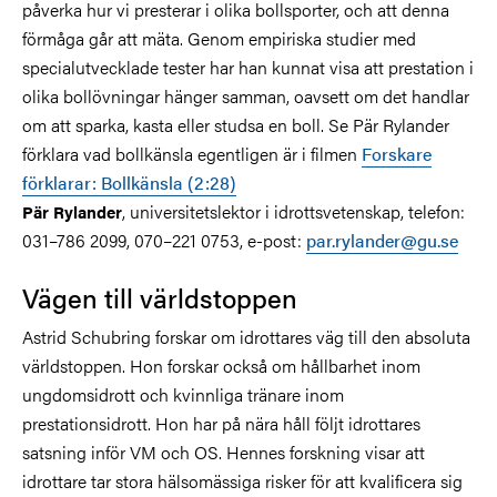
påverka hur vi presterar i olika bollsporter, och att denna
förmåga går att mäta. Genom empiriska studier med
specialutvecklade tester har han kunnat visa att prestation i
olika bollövningar hänger samman, oavsett om det handlar
om att sparka, kasta eller studsa en boll. Se Pär Rylander
förklara vad bollkänsla egentligen är i filmen
Forskare
förklarar: Bollkänsla (2:28)
, universitetslektor i idrottsvetenskap, telefon:
Pär Rylander
031–786 2099, 070–221 0753, e-post:
par.rylander@gu.se
Vägen till världstoppen
Astrid Schubring forskar om idrottares väg till den absoluta
världstoppen. Hon forskar också om hållbarhet inom
ungdomsidrott och kvinnliga tränare inom
prestationsidrott. Hon har på nära håll följt idrottares
satsning inför VM och OS. Hennes forskning visar att
idrottare tar stora hälsomässiga risker för att kvalificera sig