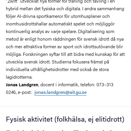
”Zwift” utvecklat nya former för träning och tävling i en
hybrid mellan det fysiska och digitala. I andra sammanhang
följer AI-drivna sportkameror för utomhusplaner och
inomhusidrottshallar automatiskt spelet och möjliggör
kontinuerlig analys av varje spelare. Digitalisering som
metod är enligt honom räddningen för svensk idrott då nya
och mer attraktiva former av sport och idrottsutövande blir
möjliga. Forskningen syftar till att bidra med kunskap för att
utveckla svensk idrott. Studierna fokusera främst på
individuella uthållighetsidrotter med också de stora
lagidrotterna.
, docent i informatik, telefon: 073–313
Jonas Landgren
0246, e-post:
jonas.landgren@ait.gu.se
Fysisk aktivitet (folkhälsa, ej elitidrott)