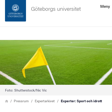
Sökfunktionen
Meny
Göteborgs universitet
Sidfoten
Sök
Kontakta universitetet
Bild
Om webbplatsen
Foto: Shutterstock/Nic Vic
Länkstig
Hem
Pressrum
Expertarkivet
Experter: Sport och idrott