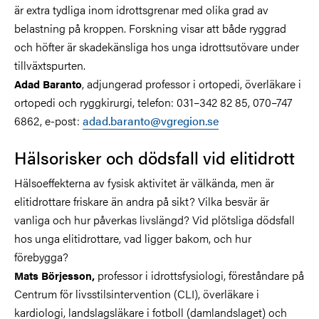
är extra tydliga inom idrottsgrenar med olika grad av
belastning på kroppen. Forskning visar att både ryggrad
och höfter är skadekänsliga hos unga idrottsutövare under
tillväxtspurten.
, adjungerad professor i ortopedi, överläkare i
Adad Baranto
ortopedi och ryggkirurgi, telefon: 031–342 82 85, 070–747
6862, e-post:
adad.baranto@vgregion.se
Hälsorisker och dödsfall vid elitidrott
Hälsoeffekterna av fysisk aktivitet är välkända, men är
elitidrottare friskare än andra på sikt? Vilka besvär är
vanliga och hur påverkas livslängd? Vid plötsliga dödsfall
hos unga elitidrottare, vad ligger bakom, och hur
förebygga?
professor i idrottsfysiologi,
föreståndare på
Mats Börjesson,
Centrum för livsstilsintervention (CLI), överläkare i
kardiologi, landslagsläkare i fotboll (damlandslaget) och