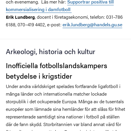
och evenemang. Läs mer här:
Supportrar positiva till
kommersialisering i damfotboll
, docent i företagsekonomi, telefon: 031–786
Erik Lundberg
6188, 070–419 4402, e-post:
erik.lundberg@handels.gu.se
Arkeologi, historia och kultur
Inofficiella fotbollslandskampers
betydelse i krigstider
Under andra världskriget spelades fortfarande ligafotboll i
många länder och internationella matcher lockade
storpublik i det ockuperade Europa. Många av de tusentals
européer som lämnade sina hemländer för att slåss för frihet
representerade samtidigt sina nationer i fotboll på ställen
där de fann skydd. Storbritannien var bland annat värd för