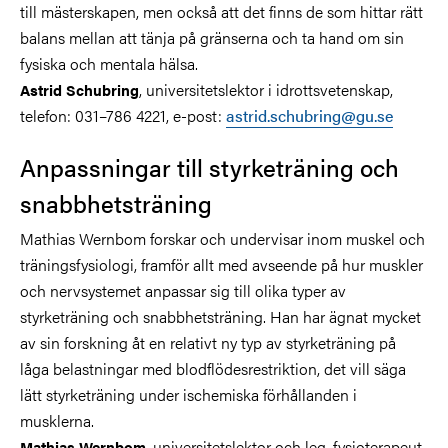
till mästerskapen, men också att det finns de som hittar rätt
balans mellan att tänja på gränserna och ta hand om sin
fysiska och mentala hälsa.
, universitetslektor i idrottsvetenskap,
Astrid Schubring
telefon: 031–786 4221, e-post:
astrid.schubring@gu.se
Anpassningar till styrketräning och
snabbhetsträning
Mathias Wernbom forskar och undervisar inom muskel och
träningsfysiologi, framför allt med avseende på hur muskler
och nervsystemet anpassar sig till olika typer av
styrketräning och snabbhetsträning. Han har ägnat mycket
av sin forskning åt en relativt ny typ av styrketräning på
låga belastningar med blodflödesrestriktion, det vill säga
lätt styrketräning under ischemiska förhållanden i
musklerna.
, universitetslektor och leg. fysioterapeut,
Mathias Wernbom