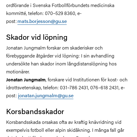
ordförande i Svenska Fotbollförbundets medicinska
kommitté, telefon: 070–529 8360, e-
post:
mats.borjesson@gu.se
Skador vid löpning
Jonatan Jungmalm forskar om skaderisker och
förebyggande åtgärder vid löpning: I sin avhandling
undersökte han skador inom långdistanslöpning hos
motionärer.
, forskare vid Institutionen för kost- och
Jonatan Jungmalm
idrottsvetenskap, telefon: 031–786 2431, 076–618 2431, e-
post:
jonatan.jungmalm@gu.se
Korsbandsskador
Korsbandsskada orsakas ofta av kraftig knävridning vid
exempelvis fotboll eller alpin skidåkning. I många fall går