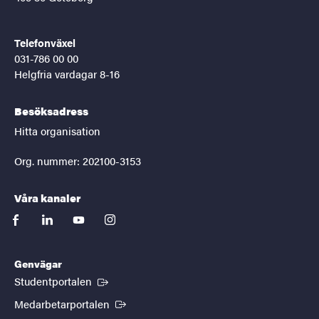
Telefonväxel
031-786 00 00
Helgfria vardagar 8-16
Besöksadress
Hitta organisation
Org. nummer: 202100-3153
Våra kanaler
facebook
linkedin
youtube
instagram
Genvägar
(Extern länk)
Studentportalen
(Extern länk)
Medarbetarportalen