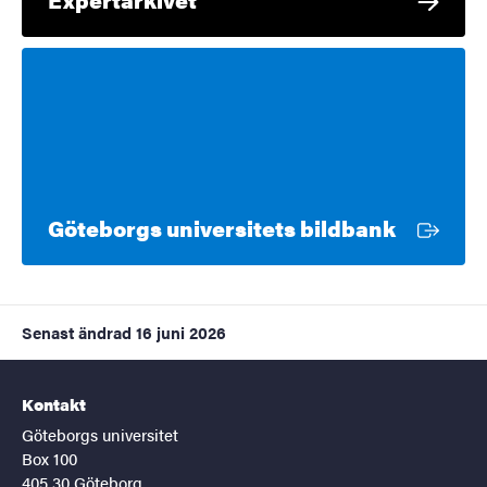
Extern l
Göteborgs universitets bildbank
Senast ändrad
16 juni 2026
Kontakt
Göteborgs universitet
Box 100
405 30 Göteborg