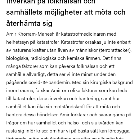
Inverkan på folkhälsan och
samhällets möjligheter att möta och
återhämta sig
Amir Khorram-Manesh är katastrofmedicinaren med
helhetssyn på katastrofer. Katastrofer orsakas ju inte enbart
av naturens krafter utan även av människor (terrorattacker),
biologiska, radiologiska och kemiska ämnen. Det finns
många faktorer som kan påverka folkhälsan och ett
samhälle allvarligt, detta ser vi inte minst under den
pågående covid-19-pandemin. Med sin kirurgiska bakgrund
inom trauma, forskar Amir om olika faktorer som kan leda
till katastrofer, deras inverkan och hantering, samt hur
samhället kan öka sin motståndskraft för att möta och
hantera dessa händelser. Amir förklarar och svarar gärna på
frågor om hur samhället och hälso- och sjukvården kan
rusta sig inför kriser, om hur vi på bästa sätt kan förebygga,
förbereda, möta och återhämta oss efter en allvarlig kris,