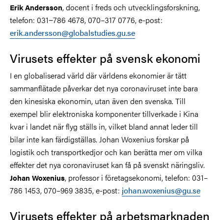
, docent i freds och utvecklingsforskning,
Erik Andersson
telefon: 031−786 4678, 070–317 0776, e-post:
erik.andersson@globalstudies.gu.se
Virusets effekter på svensk ekonomi
I en globaliserad värld där världens ekonomier är tätt
sammanflätade påverkar det nya coronaviruset inte bara
den kinesiska ekonomin, utan även den svenska. Till
exempel blir elektroniska komponenter tillverkade i Kina
kvar i landet när flyg ställs in, vilket bland annat leder till
bilar inte kan färdigställas. Johan Woxenius forskar på
logistik och transportkedjor och kan berätta mer om vilka
effekter det nya coronaviruset kan få på svenskt näringsliv.
, professor i företagsekonomi, telefon: 031–
Johan Woxenius
786 1453, 070–969 3835, e-post:
johan.woxenius@gu.se
Virusets effekter på arbetsmarknaden