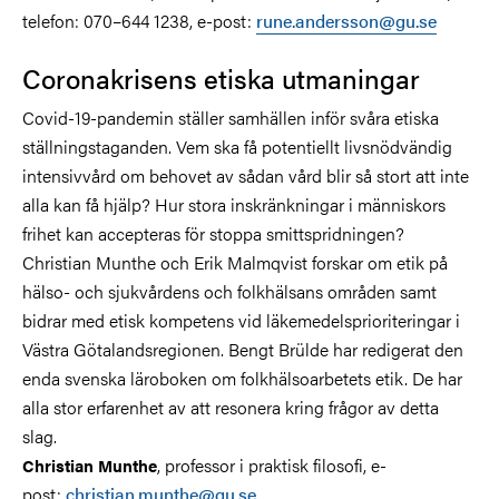
telefon: 070–644 1238, e-post:
rune.andersson@gu.se
Coronakrisens etiska utmaningar
Covid-19-pandemin ställer samhällen inför svåra etiska
ställningstaganden. Vem ska få potentiellt livsnödvändig
intensivvård om behovet av sådan vård blir så stort att inte
alla kan få hjälp? Hur stora inskränkningar i människors
frihet kan accepteras för stoppa smittspridningen?
Christian Munthe och Erik Malmqvist forskar om etik på
hälso- och sjukvårdens och folkhälsans områden samt
bidrar med etisk kompetens vid läkemedelsprioriteringar i
Västra Götalandsregionen. Bengt Brülde har redigerat den
enda svenska läroboken om folkhälsoarbetets etik. De har
alla stor erfarenhet av att resonera kring frågor av detta
slag.
, professor i praktisk filosofi, e-
Christian Munthe
post:
christian.munthe@gu.se