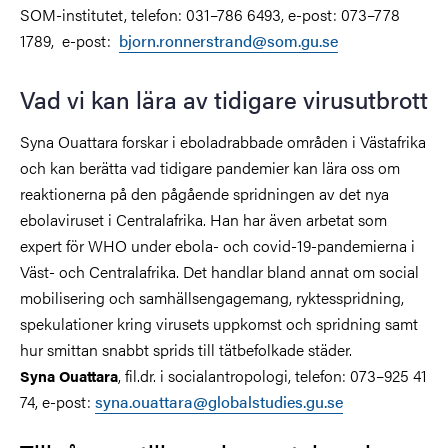
SOM-institutet, telefon: 031–786 6493, e-post: 073–778
1789, e-post:
bjorn.ronnerstrand@som.gu.se
Vad vi kan lära av tidigare virusutbrott
Syna Ouattara forskar i eboladrabbade områden i Västafrika
och kan berätta vad tidigare pandemier kan lära oss om
reaktionerna på den pågående spridningen av det nya
ebolaviruset i Centralafrika. Han har även arbetat som
expert för WHO under ebola- och covid-19-pandemierna i
Väst- och Centralafrika. Det handlar bland annat om social
mobilisering och samhällsengagemang, ryktesspridning,
spekulationer kring virusets uppkomst och spridning samt
hur smittan snabbt sprids till tätbefolkade städer.
, fil.dr. i socialantropologi, telefon: 073–925 41
Syna Ouattara
74, e-post:
syna.ouattara@globalstudies.gu.se