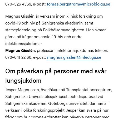
070–526 4369, e-post:
tomas.bergstrom@microbio.gu.se
Magnus Gisslén är verksam inom klinisk forskning om
covid-19 och hiv på Sahlgrenska akademin, samt
statsepidemiolog på Folkhälsomyndigheten. Han svarar
gärna på frågor om covid-19, hiv och andra
infektionssjukdomar.
professor i infektionssjukdomar, telefon:
Magnus Gisslén,
070–641 22 60, e-post:
magnus.gisslen@infect.gu.se
Om påverkan på personer med svår
lungsjukdom
Jesper Magnusson, överläkare på Transplantationscentrum,
Sahlgrenska Universitetssjukhuset, och disputerad vid
Sahlgrenska akademin, Göteborgs universitet, där han är
verksam i olika forskningsprojekt. Jesper kan svara på hur
frågor om hur corona-utbrottet kan påverka personer med