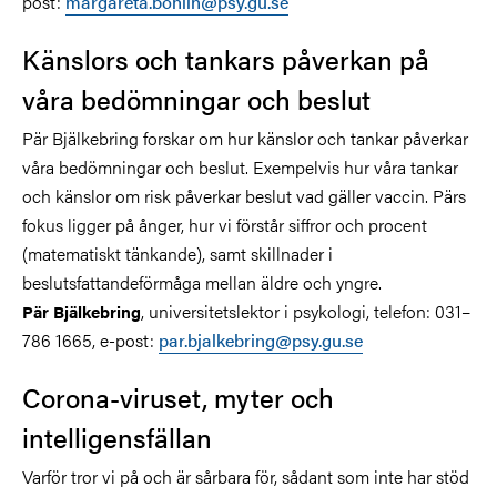
post:
margareta.bohlin@psy.gu.se
Känslors och tankars påverkan på
våra bedömningar och beslut
Pär Bjälkebring forskar om hur känslor och tankar påverkar
våra bedömningar och beslut. Exempelvis hur våra tankar
och känslor om risk påverkar beslut vad gäller vaccin. Pärs
fokus ligger på ånger, hur vi förstår siffror och procent
(matematiskt tänkande), samt skillnader i
beslutsfattandeförmåga mellan äldre och yngre.
, universitetslektor i psykologi, telefon: 031–
Pär Bjälkebring
786 1665, e-post:
par.bjalkebring@psy.gu.se
Corona-viruset, myter och
intelligensfällan
Varför tror vi på och är sårbara för, sådant som inte har stöd