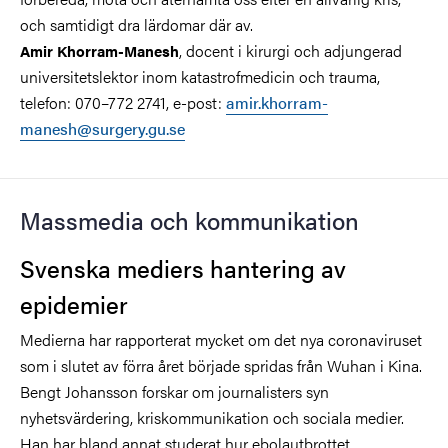
och samtidigt dra lärdomar där av.
, docent i kirurgi och adjungerad
Amir Khorram-Manesh
universitetslektor inom katastrofmedicin och trauma,
telefon: 070–772 2741, e-post:
amir.khorram-
manesh@surgery.gu.se
Massmedia och kommunikation
Svenska mediers hantering av
epidemier
Medierna har rapporterat mycket om det nya coronaviruset
som i slutet av förra året började spridas från Wuhan i Kina.
Bengt Johansson forskar om journalisters syn
nyhetsvärdering, kriskommunikation och sociala medier.
Han har bland annat studerat hur ebolautbrottet,