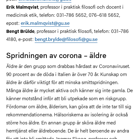
, professor i praktisk filosofi och docent i
Erik Malmqvist
medicinsk etik, telefon: 031–786 5652, 076–618 5652,
epost:
erik.malmqvist@gu.se
, professor i praktisk filosofi, telefon: 031–786
Bengt Brülde
4180, e-post:
bengt.brylde@filosofi@gu.se
Spridningen av corona – äldre
Äldre är den grupp som drabbas hårdast av Coronaviruset.
90 procent av de döda i Italien är över 70 år. Kunskap om
äldre är därför viktigt för att minska smittspridningen.
Många äldre är mycket aktiva och känner sig inte gamla. De
känner motstånd inför att bli utpekade som en riskgrupp.
Fördomar om äldre, ålderism, kan göra att de inte tar till sig
rekommendationerna. Hälsoriskerna av isolering är också
större hos äldre. En annan grupp är sköra äldre med
hemtjänst eller äldreboende. De är helt beroende av andra
för att inte bli smittade. Ingmar Skoog, professor och