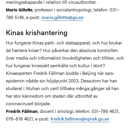
meningsskapande i relation till virusutbrottet.
, professor i socialantropologi, telefon: 031–
Maris Gillette
786 5146, e-post:
maris.gillette@gu.se
Kinas krishantering
Hur fungerar Kinas parti- och statsapparat, och hur brukar
de hantera kriser? Hur påverkar den absoluta kontrollen
över media och information trovärdigheten och tilliten, och
hur fungerar kinesiskt samhälle och kultur i stort?
Kinaexperten Fredrik Fällman bodde i Beijing när sars-
epidemin nådde sin höjdpunkt 2003. Dessutom har han
studerat i Wuhan och varit tillbaka många gånger så han
har stor kännedom om staden där utbrottet av
coronaviruset började.
, docent i sinologi, telefon: 031–786 4621,
Fredrik Fällman
076–618 4621, e-post:
fredrik.fallman@sprak.gu.se