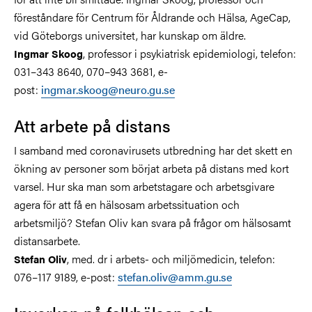
föreståndare för Centrum för Åldrande och Hälsa, AgeCap,
vid Göteborgs universitet, har kunskap om äldre.
, professor i psykiatrisk epidemiologi, telefon:
Ingmar Skoog
031–343 8640, 070–943 3681, e-
post:
ingmar.skoog@neuro.gu.se
Att arbete på distans
I samband med coronavirusets utbredning har det skett en
ökning av personer som börjat arbeta på distans med kort
varsel. Hur ska man som arbetstagare och arbetsgivare
agera för att få en hälsosam arbetssituation och
arbetsmiljö? Stefan Oliv kan svara på frågor om hälsosamt
distansarbete.
, med. dr i arbets- och miljömedicin, telefon:
Stefan Oliv
076–117 9189, e-post:
stefan.oliv@amm.gu.se