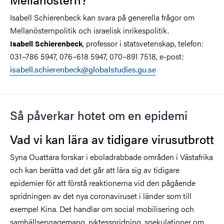
Isabell Schierenbeck kan svara på generella frågor om
Mellanösternpolitik och israelisk inrikespolitik.
, professor i statsvetenskap, telefon:
Isabell Schierenbeck
031–786 5947, 076–618 5947, 070–891 7518, e-post:
isabell.schierenbeck@globalstudies.gu.se
Så påverkar hotet om en epidemi
Vad vi kan lära av tidigare virusutbrott
Syna Ouattara forskar i eboladrabbade områden i Västafrika
och kan berätta vad det går att lära sig av tidigare
epidemier för att förstå reaktionerna vid den pågående
spridningen av det nya coronaviruset i länder som till
exempel Kina. Det handlar om social mobilisering och
samhällsengagemang, ryktesspridning, spekulationer om