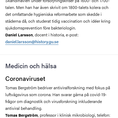
Skandinavien under försörjningskriser på 1600- och 1700-
talen. Men han har även skrivit om 1800-talets kolera och
det omfattande hygieniska reformarbete som skedde i
städerna då, och studerat tidig vaccination och idéer kring
sjukdomsprevention före bakteriologin.
, docent i historia, e-post:
Daniel Larsson
daniel.larsson@history.gu.se
Medicin och hälsa
Coronaviruset
Tomas Bergström bedriver antiviralforskning med fokus på
luftvägsvirus som corona. Han svarar
gärna på covid-19-
frågor om diagnostik och virusforskning inkluderande
antiviral behandling.
, professor i klinisk mikrobiologi, telefon:
Tomas Bergström