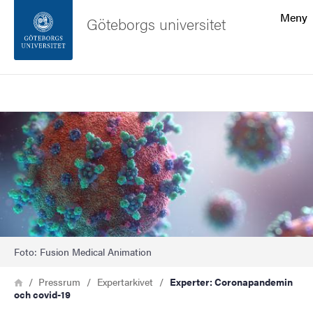
Sökfunktionen
Meny
Göteborgs universitet
Sidfoten
Sök
Kontakta universitetet
Bild
Om webbplatsen
Foto: Fusion Medical Animation
Länkstig
Hem
Pressrum
Expertarkivet
Experter: Coronapandemin
och covid-19