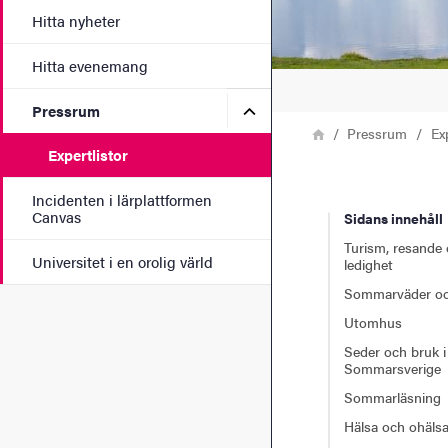
Hitta nyheter
Hitta evenemang
Undermeny för Pressrum
Pressrum
Länkstig
Hem
Pressrum
Ex
Expertlistor
Incidenten i lärplattformen
Canvas
Sidans innehåll
Turism, resande
Universitet i en orolig värld
ledighet
Sommarväder oc
Utomhus
Seder och bruk i
Sommarsverige
Sommarläsning
Hälsa och ohäls