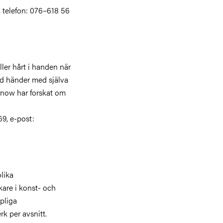
g, telefon: 076–618 56
ler hårt i handen när
ad händer med själva
nnow har forskat om
69, e-post:
lika
kare i konst- och
pliga
rk per avsnitt.