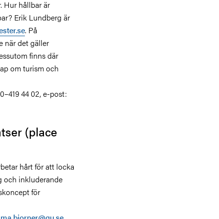
 Hur hållbar är
bar? Erik Lundberg är
ster.se
. På
 när det gäller
Dessutom finns där
kap om turism och
0–419 44 02, e-post:
tser (place
tar hårt för att locka
g och inkluderande
skoncept för
ma.bjorner@gu.se