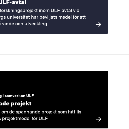
ULF-avtal
 forskningsprojekt inom ULF-avtal vid
s universitet har beviljats medel för att
lärande och utveckling…
g i samverkan ULF
jade projekt
 om de spännande projekt som hittills
ts projektmedel för ULF