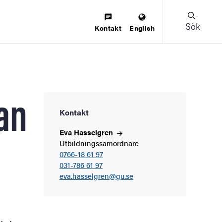
Sök
Kontakt
English
an
Kontakt
Eva
Hasselgren
Utbildningssamordnare
0766-18 61 97
031-786 61 97
eva.hasselgren@gu.se