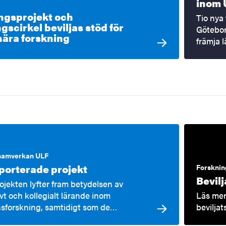
inom 
ngsprojekt och
Tio nya
gscirkel beviljas stöd för
Göteborg
nära forskning
främja 
 samverkan ULF
porterade projekt
Forsknin
Bevil
rojekten lyfter fram betydelsen av
ivt och kollegialt lärande inom
Läs mer
sforskning, samtidigt som de…
bevilja