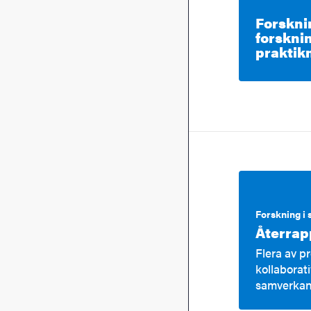
Forskni
forsknin
praktik
Forskning i
Återrap
Flera av p
kollaborat
samverkan