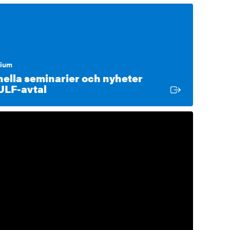
rium
nella seminarier och nyheter
Extern länk
ULF-avtal