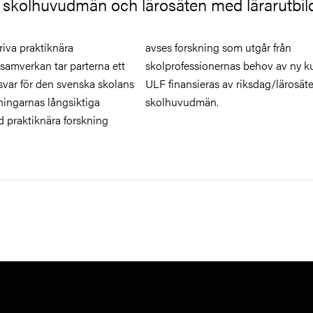
v skolhuvudmän och lärosäten med lärarutbil
iva praktiknära
g som utgår från
 samverkan tar parterna ett
ernas behov av ny kunskap.
ar för den svenska skolans
s av riksdag/lärosäten samt
ningarnas långsiktiga
skolhuvudmän.
d praktiknära forskning