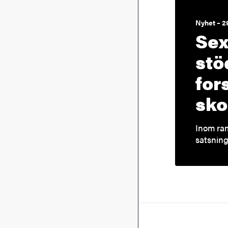
Nyhet – 2
Sex
stö
for
sko
Inom ram
satsning