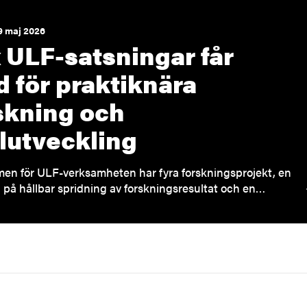
9 maj 2026
 ULF-satsningar får
d för praktiknära
skning och
lutveckling
en för ULF-verksamheten har fyra forskningsprojekt, en
 på hållbar spridning av forskningsresultat och en…