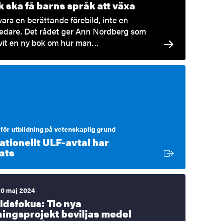
 ska få barns språk att växa
vara en berättande förebild, inte en
ledare. Det rådet ger Ann Nordberg som
ivit en ny bok om hur man…
för utbildning på vetenskaplig grund
ationellt ULF-avtal har
Extern länk
ats
20 maj 2024
idsfokus: Tio nya
ningsprojekt beviljas medel