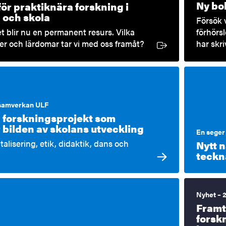
Ny bok
ör praktiknära forskning i
Extern länk
 och skola
Försök 
t blir nu en permanent resurs. Vilka
förhörs
er och lärdomar tar vi med oss framåt?
har skr
 samverkan ULF
a forskningsprojekt som
 bilden av skolans utveckling
En seger 
talisering, etik, didaktik, dans och
Nytt n
teckn
Nyhet – 
Framt
forsk