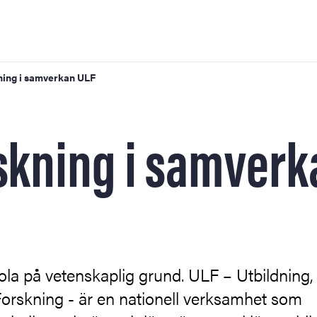
ning i samverkan ULF
iversitet
skning i samverk
lan CUL
i samverkan ULF
la på vetenskaplig grund. ULF – Utbildning,
Forskning - är en nationell verksamhet som