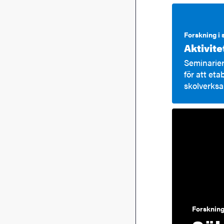
Forskning i
Aktivit
Seminarier
för att et
skolverksa
Forskning