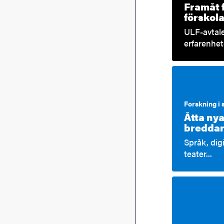
Framåt f
förskola
ULF-avtale
erfarenhet
Forskning i
Åtta ny
breddar
Språk, digi
teater...