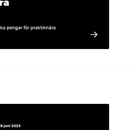
ra
öka pengar för praktiknära
8 juni 2023