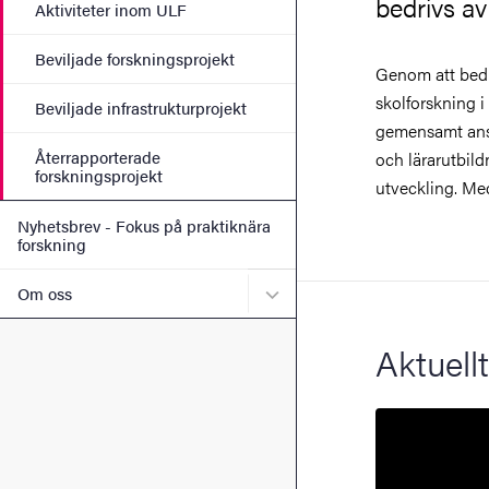
bedrivs a
Aktiviteter inom ULF
Beviljade forskningsprojekt
Genom att bedr
avses forsknin
skolforskning i
skolprofession
Beviljade infrastrukturprojekt
gemensamt ansv
ULF finansiera
Återrapporterade
och lärarutbild
forskningsprojekt
utveckling. Me
Nyhetsbrev - Fokus på praktiknära
forskning
Undermeny för Om oss
Om oss
Aktuellt