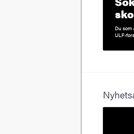
Sök
sko
Du som a
ULF-for
Nyhets