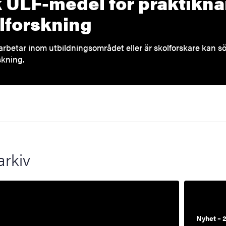
 ULF-medel för praktiknä
lforskning
rbetar inom utbildningsområdet eller är skolforskare kan s
skning.
arkiv
Nyhet – 2