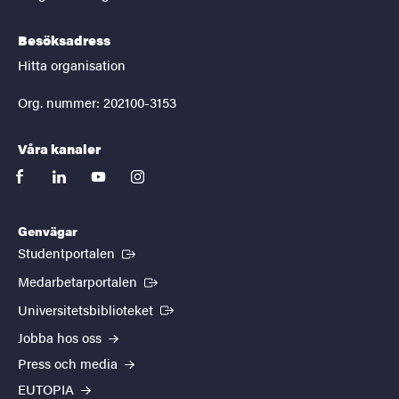
Besöksadress
Hitta organisation
Org. nummer: 202100-3153
Våra kanaler
facebook
linkedin
youtube
instagram
Genvägar
(Extern länk)
Studentportalen
(Extern länk)
Medarbetarportalen
(Extern länk)
Universitetsbiblioteket
Jobba hos oss
Press och media
EUTOPIA