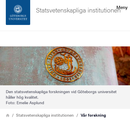
Sökfunktionen
Meny
Statsvetenskapliga institutionen
Sidfoten
Sök
Kontakta universitetet
Bild
Om webbplatsen
Den statsvetenskapliga forskningen vid Göteborgs universitet
håller hög kvalitet.
Foto: Emelie Asplund
Länkstig
Hem
Statsvetenskapliga institutionen
Vår forskning