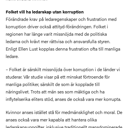
Folket vill ha ledarskap utan korruption
Förändrade krav på ledaregenskaper och frustration med
korruption driver också attityd-förändringen. Folket i
regionen har länge varit missnöjda med de politiska
ledarna och krävt mer rättvisa och ansvarsfulla styren.
Enligt Ellen Lust kopplas denna frustration ofta till manliga
ledare.
– Folket är särskilt missnöjda över korruption i de länder vi
studerar. Vår studie visar på ett minskat förtroende för
manliga politiker, särskilt de som är kopplade till
näringslivet. Trots att män ses som mäktiga och ha
inflytelserika eliters stöd, anses de också vara mer korrupta.
Kvinnor anses istället stå för medmänsklighet och moral. De
anses också vara mer kapabla att hantera olika
ledarskapsuppgifter, inklusive traditionellt mansdominerade