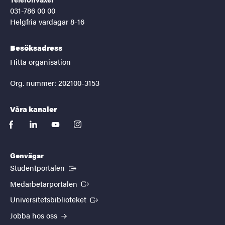
031-786 00 00
Helgfria vardagar 8-16
Besöksadress
Hitta organisation
Org. nummer: 202100-3153
Våra kanaler
facebook
linkedin
youtube
instagram
Genvägar
(Extern länk)
Studentportalen
(Extern länk)
Medarbetarportalen
(Extern länk)
Universitetsbiblioteket
Jobba hos oss