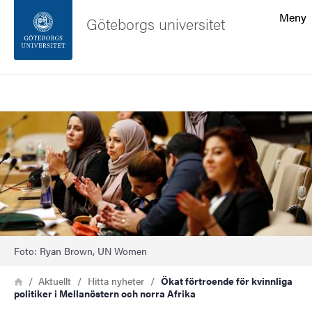
Sökfunktionen
Meny
Göteborgs universitet
Sidfoten
Sök
Kontakta universitetet
Bild
Om webbplatsen
Foto: Ryan Brown, UN Women
Länkstig
Hem
Aktuellt
Hitta nyheter
Ökat förtroende för kvinnliga
politiker i Mellanöstern och norra Afrika