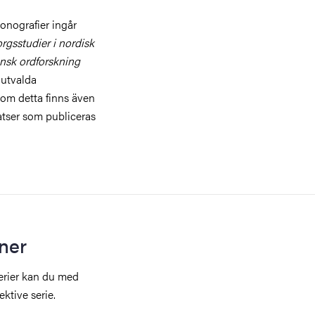
onografier ingår
gsstudier i nordisk
ensk ordforskning
 utvalda
tom detta finns även
tser som publiceras
oner
serier kan du med
ktive serie.