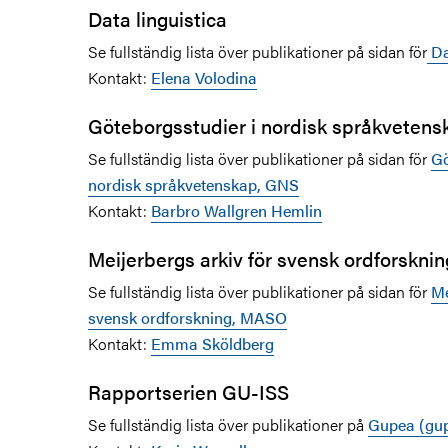
Data linguistica
Se fullständig lista över publikationer på sidan för
Da
Kontakt:
Elena Volodina
Göteborgsstudier i nordisk språkveten
Se fullständig lista över publikationer på sidan för
Gö
nordisk språkvetenskap, GNS
Kontakt:
Barbro Wallgren Hemlin
Meijerbergs arkiv för svensk ordforskn
Se fullständig lista över publikationer på sidan för
Me
svensk ordforskning, MASO
Kontakt:
Emma Sköldberg
Rapportserien GU-ISS
Se fullständig lista över publikationer på
Gupea (gup