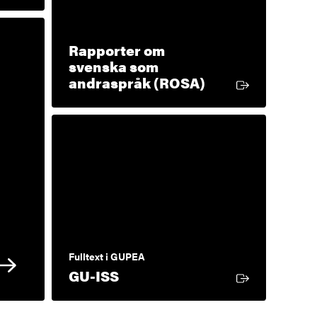
Rapporter om
svenska som
Extern länk
andraspråk (ROSA)
Fulltext i GUPEA
Extern länk
GU-ISS