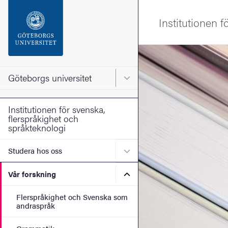
Sökfunktionen
Institutionen f
Sidfoten
Bild
Kontakta universitetet
Göteborgs universitet
Huvudmeny för Göteborgs un
Om webbplatsen
Institutionen för svenska,
flerspråkighet och
språkteknologi
Undermeny för Studera ho
Studera hos oss
Undermeny för Vår forskni
Vår forskning
Flerspråkighet och Svenska som
andraspråk