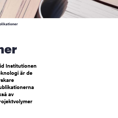
blikationer
ner
id Institutionen
eknologi är de
rskare
ublikationerna
kså av
rojektvolymer