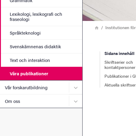
Grammatik
Lexikologi, lexikografi och
fraseologi
Länkstig
Hem
Institutionen fö
Språkteknologi
Svenskämnenas didaktik
Sidans innehåll
Text och interaktion
Skriftserier och
kontaktpersoner
Våra publikationer
Publikationer i 
Aktuella skriftser
Undermeny för Vår forskaru
Vår forskarutbildning
Undermeny för Om oss
Om oss