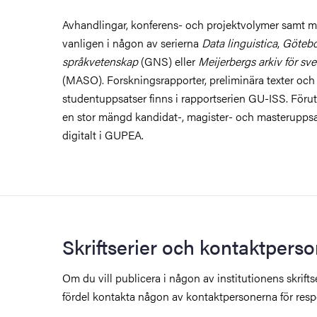
Avhandlingar, konferens- och projektvolymer samt m
vanligen i någon av serierna
Data linguistica
,
Götebor
språkvetenskap
(GNS) eller
Meijerbergs arkiv för sv
(MASO). Forskningsrapporter, preliminära texter och
studentuppsatser finns i rapportserien GU-ISS. Föru
en stor mängd kandidat-, magister- och masteruppsa
digitalt i GUPEA.
Skriftserier och kontaktpers
Om du vill publicera i någon av institutionens skrift
fördel kontakta någon av kontaktpersonerna för respe