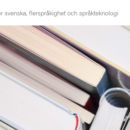
ör svenska, flerspråkighet och språkteknologi
iversitet
s oss
ng