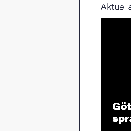
Aktuella
Göt
spr