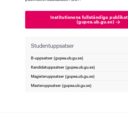
Institutionens fullständiga publikat
(gupea.ub.gu.se)
Studentuppsatser
B-uppsatser (gupea.ub.gu.se)
(Extern länk)
Kandidatuppsatser (gupea.ub.gu.se)
(Extern länk)
Magisteruppsatser (gupea.ub.gu.se)
(Extern länk)
Masteruppsatser (gupea.ub.gu.se)
(Extern länk)