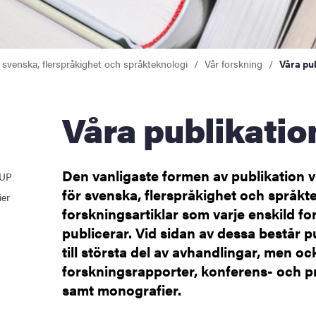
r svenska, flerspråkighet och språkteknologi
Vår forskning
Våra pu
Våra publikatio
Den vanligaste formen av publikation v
GUP
för svenska, flerspråkighet och språkt
ier
tbildning
forskningsartiklar som varje enskild fo
publicerar. Vid sidan av dessa består p
till största del av avhandlingar, men oc
forskningsrapporter, konferens- och p
samt monografier.