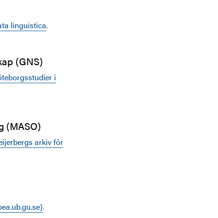
ta linguistica
.
skap (GNS)
teborgsstudier i
ing (MASO)
ijerbergs arkiv för
ea.ub.gu.se)
.