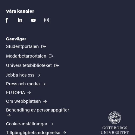
Våra kanaler
facebook
linkedin
youtube
instagram
Genvägar
(Extern länk)
Studentportalen
(Extern länk)
Medarbetarportalen
(Extern länk)
Universitetsbiblioteket
Jobba hos oss
Press och media
EUTOPIA
Om webbplatsen
Behandling av personuppgifter
Cookie-inställningar
Tillgänglighetsredogörelse