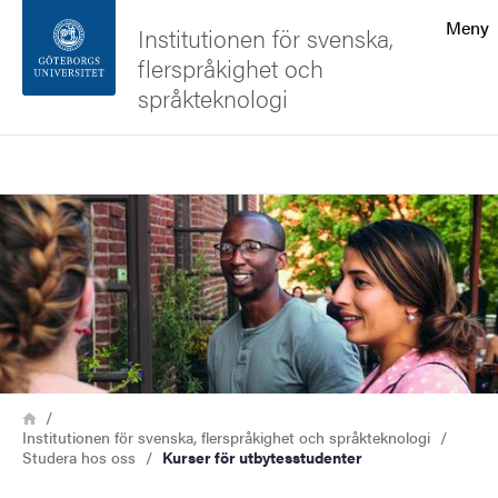
Sökfunktionen
Meny
Institutionen för svenska,
flerspråkighet och
Sidfoten
språkteknologi
Kontakta universitetet
Sök
Bild
Om webbplatsen
Länkstig
Hem
Institutionen för svenska, flerspråkighet och språkteknologi
Studera hos oss
Kurser för utbytesstudenter