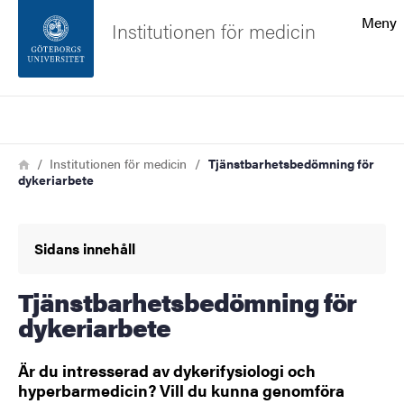
Sökfunktionen
Meny
Institutionen för medicin
Sidfoten
Sök
Kontakta universitetet
Länkstig
Hem
Institutionen för medicin
Tjänstbarhetsbedömning för
dykeriarbete
Om webbplatsen
Sidans innehåll
Tjänstbarhetsbedömning för
dykeriarbete
Är du intresserad av dykerifysiologi och
hyperbarmedicin? Vill du kunna genomföra