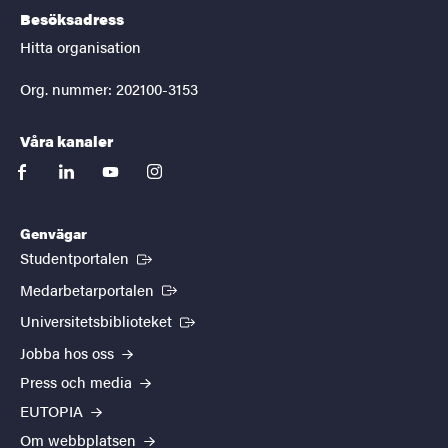
Besöksadress
Hitta organisation
Org. nummer: 202100-3153
Våra kanaler
facebook
linkedin
youtube
instagram
Genvägar
(Extern länk)
Studentportalen
(Extern länk)
Medarbetarportalen
(Extern länk)
Universitetsbiblioteket
Jobba hos oss
Press och media
EUTOPIA
Om webbplatsen