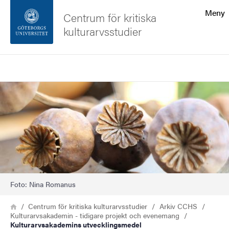
Sökfunktionen
Meny
Centrum för kritiska
kulturarvsstudier
Sidfoten
Sök
Kontakta universitetet
Bild
Om webbplatsen
Foto: Nina Romanus
Länkstig
Hem
Centrum för kritiska kulturarvsstudier
Arkiv CCHS
Kulturarvsakademin - tidigare projekt och evenemang
Kulturarvsakademins utvecklingsmedel