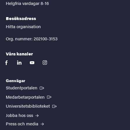
Helgfria vardagar 8-16
Besöksadress
Hitta organisation
Org. nummer: 202100-3153
Våra kanaler
facebook
linkedin
youtube
instagram
Genvägar
(Extern länk)
Studentportalen
(Extern länk)
Medarbetarportalen
(Extern länk)
Universitetsbiblioteket
Jobba hos oss
Press och media