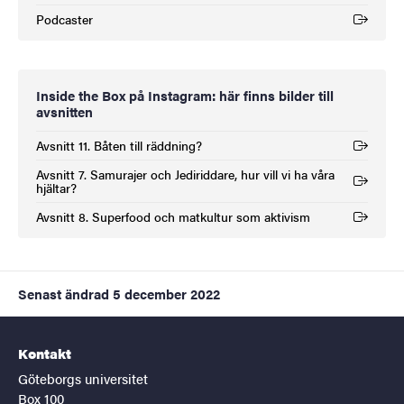
Podcaster
(Extern länk)
Inside the Box på Instagram: här finns bilder till
avsnitten
Avsnitt 11. Båten till räddning?
(Extern länk)
Avsnitt 7. Samurajer och Jediriddare, hur vill vi ha våra
(Extern länk)
hjältar?
Avsnitt 8. Superfood och matkultur som aktivism
(Extern länk)
Senast ändrad
5 december 2022
Kontakt
Göteborgs universitet
Box 100