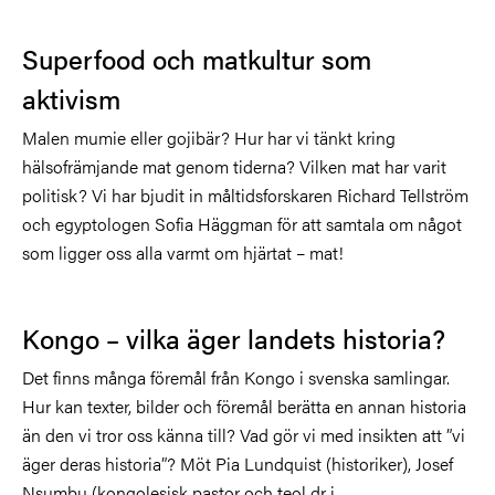
Superfood och matkultur som
aktivism
Malen mumie eller gojibär? Hur har vi tänkt kring
hälsofrämjande mat genom tiderna? Vilken mat har varit
politisk? Vi har bjudit in måltidsforskaren Richard Tellström
och egyptologen Sofia Häggman för att samtala om något
som ligger oss alla varmt om hjärtat – mat!
Kongo – vilka äger landets historia?
Det finns många föremål från Kongo i svenska samlingar.
Hur kan texter, bilder och föremål berätta en annan historia
än den vi tror oss känna till? Vad gör vi med insikten att ”vi
äger deras historia”? Möt
Pia Lundquist (historiker), Josef
Nsumbu (kongolesisk pastor och teol dr i