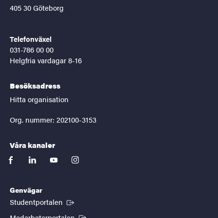
405 30 Göteborg
Telefonväxel
031-786 00 00
Helgfria vardagar 8-16
Besöksadress
Hitta organisation
Org. nummer: 202100-3153
Våra kanaler
facebook
linkedin
youtube
instagram
Genvägar
(Extern länk)
Studentportalen
(Extern länk)
Medarbetarportalen