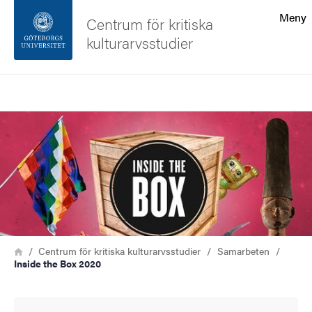
Sökfunktionen
Meny
Centrum för kritiska
kulturarvsstudier
Sidfoten
Sök
Kontakta universitetet
Bild
Om webbplatsen
Länkstig
Hem
Centrum för kritiska kulturarvsstudier
Samarbeten
Inside the Box 2020