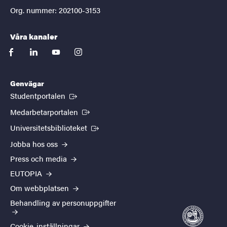
Org. nummer: 202100-3153
Våra kanaler
facebook
linkedin
youtube
instagram
Genvägar
(Extern länk)
Studentportalen
(Extern länk)
Medarbetarportalen
(Extern länk)
Universitetsbiblioteket
Jobba hos oss
Press och media
EUTOPIA
Om webbplatsen
Behandling av personuppgifter
Cookie-inställningar