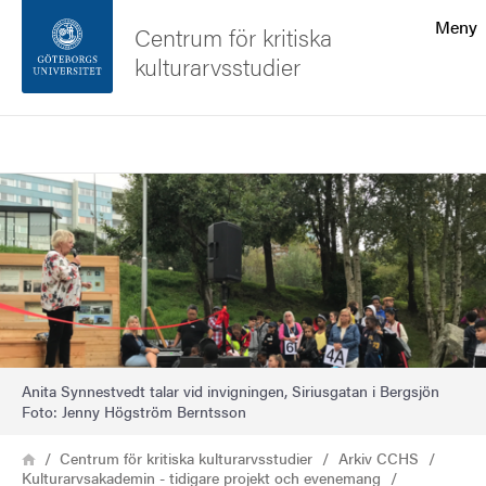
Sökfunktionen
Meny
Centrum för kritiska
kulturarvsstudier
Sidfoten
Sök
Kontakta universitetet
Bild
Om webbplatsen
Anita Synnestvedt talar vid invigningen, Siriusgatan i Bergsjön
Foto: Jenny Högström Berntsson
Länkstig
Hem
Centrum för kritiska kulturarvsstudier
Arkiv CCHS
Kulturarvsakademin - tidigare projekt och evenemang