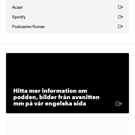
Acast
(Extern länk)
Spotify
(Extern länk)
Podcaster/Itunes
(Extern länk)
Hitta mer information om
podden, bilder från avsnitten
Extern länk
mm på vår engelska sida