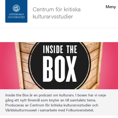
Sökfunktionen
Meny
Centrum för kritiska
kulturarvsstudier
Sidfoten
Sök
Kontakta universitetet
Bild
Om webbplatsen
Inside the Box är en podcast om kulturarv. I boxen har vi varje
gång ett nytt föremål som knyter an till samtalets tema.
Produceras av Centrum för kritiska kulturarvsstudier och
Världskulturmuseet i samarbete med Folkuniversitetet.