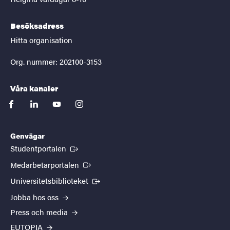
Besöksadress
Hitta organisation
Org. nummer: 202100-3153
Våra kanaler
facebook
linkedin
youtube
instagram
Genvägar
(Extern länk)
Studentportalen
(Extern länk)
Medarbetarportalen
(Extern länk)
Universitetsbiblioteket
Jobba hos oss
Press och media
EUTOPIA