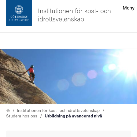
Sökfunktionen
Meny
Institutionen för kost- och
idrottsvetenskap
Sidfoten
Sök
Kontakta universitetet
Bild
Om webbplatsen
Länkstig
Hem
Institutionen för kost- och idrottsvetenskap
Studera hos oss
Utbildning på avancerad nivå