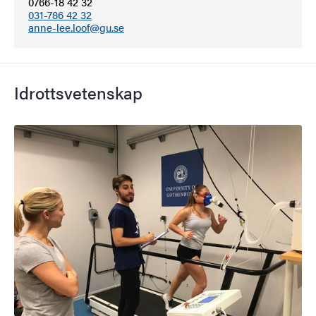
0766-18 42 32
031-786 42 32
anne-lee.loof@gu.se
Idrottsvetenskap
Bild