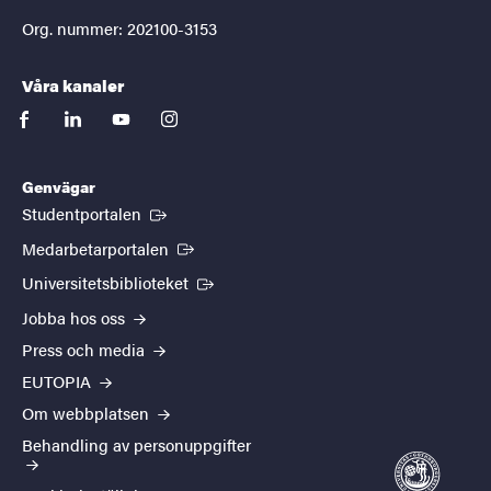
Org. nummer: 202100-3153
Våra kanaler
facebook
linkedin
youtube
instagram
Genvägar
(Extern länk)
Studentportalen
(Extern länk)
Medarbetarportalen
(Extern länk)
Universitetsbiblioteket
Jobba hos oss
Press och media
EUTOPIA
Om webbplatsen
Behandling av personuppgifter