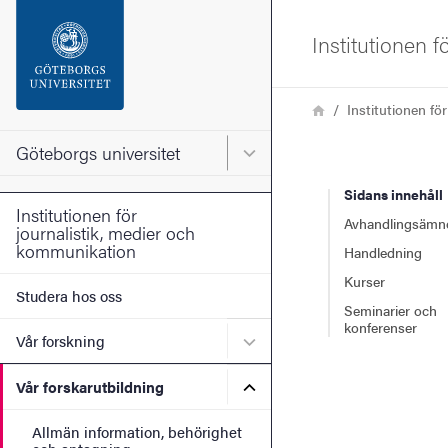
Sökfunktionen
Institutionen 
Sidfoten
Länkstig
Hem
Institutionen fö
Kontakta universitetet
Göteborgs universitet
Huvudmeny för Göteborgs un
Sidans innehåll
Om webbplatsen
Institutionen för
Avhandlingsämn
journalistik, medier och
kommunikation
Handledning
Kurser
Studera hos oss
Seminarier och
konferenser
Undermeny för Vår forskni
Vår forskning
Undermeny för Vår forskaru
Vår forskarutbildning
Allmän information, behörighet