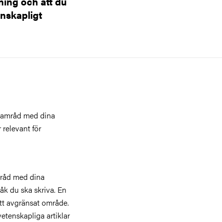
ning och att du
enskapligt
 samråd med dina
relevant för
mråd med dina
råk du ska skriva. En
t avgränsat område.
tenskapliga artiklar