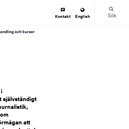
Sök
Kontakt
English
andling och kurser
i
 självständigt
urnalistik,
nom
förmågan att