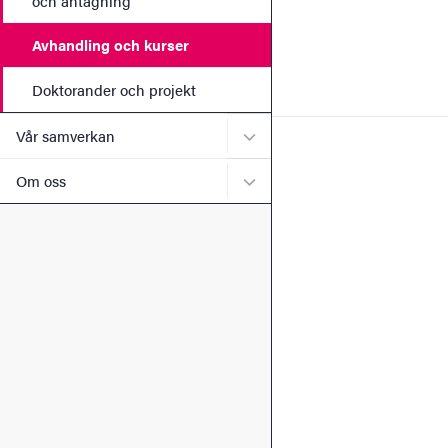
och antagning
Avhandling och kurser
Doktorander och projekt
Undermeny för Vår samver
Vår samverkan
Undermeny för Om oss
Om oss