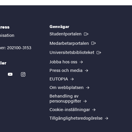
Genvägar
ress
(Extern länk)
Studentportalen
nisation
(Extern länk)
Medarbetarportalen
er: 202100-3153
(Extern länk)
Universitetsbiblioteket
Jobba hos oss
ler
Press och media
kedin
youtube
instagram
EUTOPIA
Om webbplatsen
Behandling av
personuppgifter
Cookie-inställningar
Tillgänglighetsredogörelse