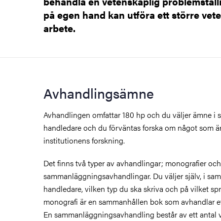
behandla en vetenskaplig problemställ
på egen hand kan utföra ett större vet
arbete.
kan
Avhandlingsämne
Avhandlingen omfattar 180 hp och du väljer ämne i
handledare och du förväntas forska om något som är 
institutionens forskning.
Det finns två typer av avhandlingar; monografier och
sammanläggningsavhandlingar. Du väljer själv, i sa
handledare, vilken typ du ska skriva och på vilket sp
monografi är en sammanhållen bok som avhandlar et
En sammanläggningsavhandling består av ett antal ve