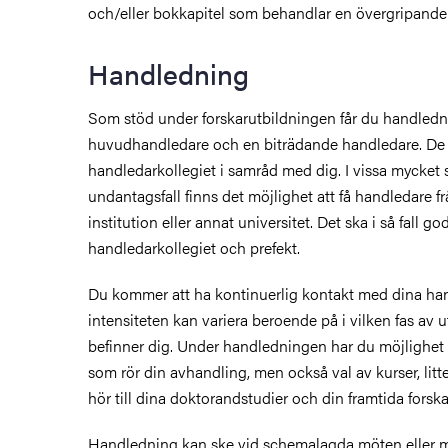
och/eller bokkapitel som behandlar en övergripande
Handledning
Som stöd under forskarutbildningen får du handledn
huvudhandledare och en biträdande handledare. De 
handledarkollegiet i samråd med dig. I vissa mycket 
undantagsfall finns det möjlighet att få handledare 
institution eller annat universitet. Det ska i så fall 
handledarkollegiet och prefekt.
Du kommer att ha kontinuerlig kontakt med dina ha
intensiteten kan variera beroende på i vilken fas av
befinner dig. Under handledningen har du möjlighet a
som rör din avhandling, men också val av kurser, lit
hör till dina doktorandstudier och din framtida forskar
Handledning kan ske vid schemalagda möten eller mer