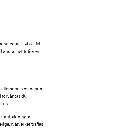
ndledare. I vissa fall
d andra institutioner
re allmänna seminarium
 förväntas du
rens.
karutbildningar i
rige. Nätverket träffas