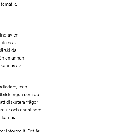
 tematik.
ing av en
utses av
särskilda
från en annan
godkännas av
ndledare, men
 utbildningen som du
tt diskutera frågor
teratur och annat som
karriär.
 informellt. Det är