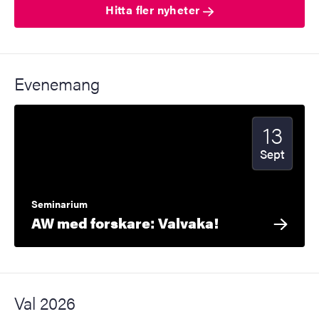
Hitta fler nyheter
Evenemang
13
Startdatum
2026
Sept
Seminarium
AW med forskare: Valvaka!
Val 2026