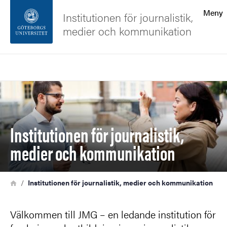
Sökfunktionen
Meny
Institutionen för journalistik,
medier och kommunikation
Sidfoten
Sök
Kontakta universitetet
Bild
Om webbplatsen
Institutionen för journalistik,
medier och kommunikation
Länkstig
Hem
Institutionen för journalistik, medier och kommunikation
Välkommen till JMG – en ledande institution för