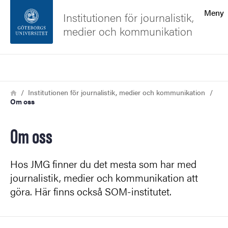
Sökfunktionen
Meny
Institutionen för journalistik,
medier och kommunikation
Sidfoten
Sök
Kontakta universitetet
Länkstig
Hem
Institutionen för journalistik, medier och kommunikation
Om oss
Om webbplatsen
Om oss
Hos JMG finner du det mesta som har med
journalistik, medier och kommunikation att
göra. Här finns också SOM-institutet.