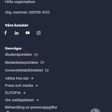
Hitta organisation
Org. nummer: 202100-3153
Våra kanaler
facebook
linkedin
youtube
instagram
Genvägar
(Extern länk)
Studentportalen
(Extern länk)
Medarbetarportalen
(Extern länk)
Universitetsbiblioteket
Jobba hos oss
Press och media
EUTOPIA
Om webbplatsen
Behandling av personuppgifter