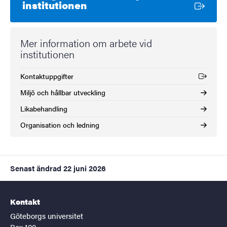
Extern länk
institutionen
Mer information om arbete vid
institutionen
Kontaktuppgifter
(Extern länk)
Miljö och hållbar utveckling
Likabehandling
Organisation och ledning
Senast ändrad
22 juni 2026
Kontakt
Göteborgs universitet
Box 100