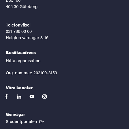
405 30 Göteborg
Telefonväxel
031-786 00 00
Helgfria vardagar 8-16
Besöksadress
Hitta organisation
Org. nummer: 202100-3153
Våra kanaler
facebook
linkedin
youtube
instagram
Genvägar
(Extern länk)
Studentportalen