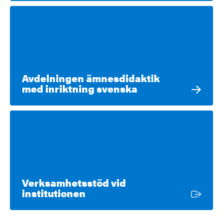
Avdelningen ämnesdidaktik
med inriktning svenska
Verksamhetsstöd vid
Extern länk
institutionen