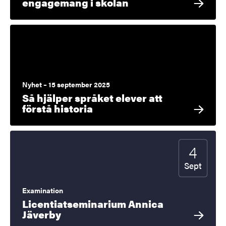
engagemang i skolan
Nyhet – 15 september 2025
Så hjälper språket elever att
förstå historia
4
Startdatum
2026
Sept
Examination
Licentiatseminarium Annica
Jäverby