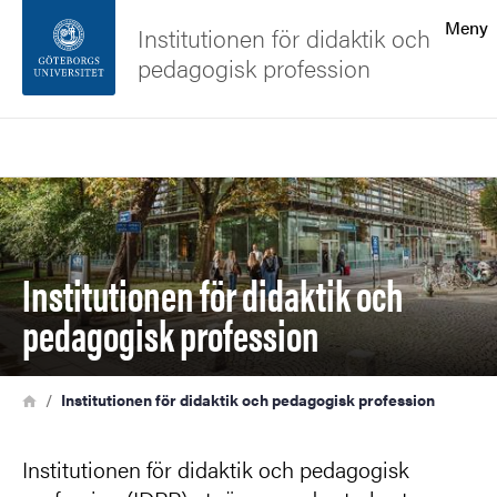
Sökfunktionen
Meny
Institutionen för didaktik och
pedagogisk profession
Sidfoten
Sök
Kontakta universitetet
Bild
Om webbplatsen
Institutionen för didaktik och
pedagogisk profession
Länkstig
Hem
Institutionen för didaktik och pedagogisk profession
Institutionen för didaktik och pedagogisk