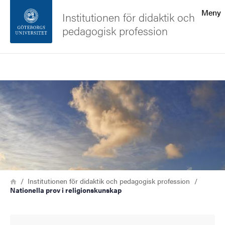
Sökfunktionen
Meny
Institutionen för didaktik och
pedagogisk profession
Sidfoten
Sök
Kontakta universitetet
Bild
Om webbplatsen
Länkstig
Hem
Institutionen för didaktik och pedagogisk profession
Nationella prov i religionskunskap