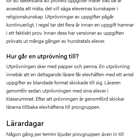
för att säkerställa att provets uppgifter mäter vad de är
avsedda att mäta, det vill säga elevernas kunskaper i
religionskunskap. Utprövningar av uppgifter pågår
kontinuerligt. I regel tar det flera år innan en uppgift hamnar
i ett faktiskt prov. Innan dess har versioner av uppgiften
prövats ut många gånger av hundratals elever.
Hur går en utprövning till?
Utprövningen sker med papper och penna. En utprövning
innebär att en deltagande lärare får elevhäften med ett antal
uppgifter av blandade format skickade till sig. Läraren
genomför sedan utprövningen med sina elever i
klassrummet. Efter att prövningen är genomförd skickar
lärarna tillbaka elevhäftena till provgruppen.
Lärardagar
Någon gång per termin bjuder provgruppen även in till