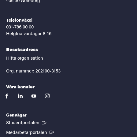
405 30 Göteborg
Telefonväxel
031-786 00 00
Helgfria vardagar 8-16
Besöksadress
Hitta organisation
Org. nummer: 202100-3153
Våra kanaler
facebook
linkedin
youtube
instagram
Genvägar
(Extern länk)
Studentportalen
(Extern länk)
Medarbetarportalen