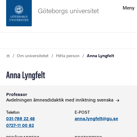
Sökfunktionen
Meny
Göteborgs universitet
Sidfoten
Sök
Kontakta universitetet
Länkstig
Hem
Om universitetet
Hitta person
Anna Lyngfelt
Om webbplatsen
Anna Lyngfelt
Professor
Avdelningen ämnesdidaktik med inriktning
svenska
Telefon
E-POST
031-786 22 48
anna.lyngfelt@gu.se
0727-11 00 82