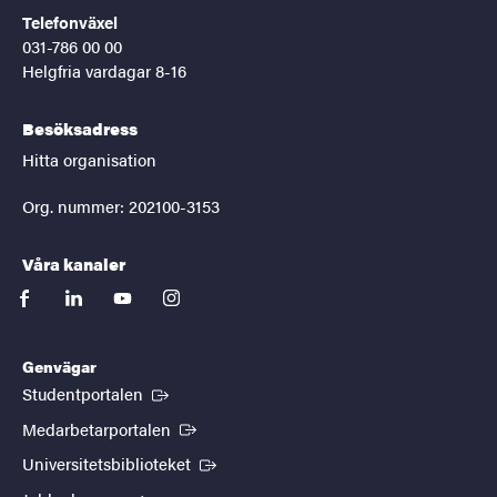
Telefonväxel
031-786 00 00
Helgfria vardagar 8-16
Besöksadress
Hitta organisation
Org. nummer: 202100-3153
Våra kanaler
facebook
linkedin
youtube
instagram
Genvägar
(Extern länk)
Studentportalen
(Extern länk)
Medarbetarportalen
(Extern länk)
Universitetsbiblioteket