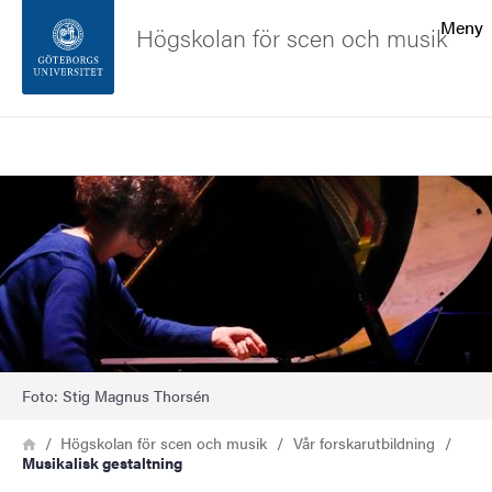
Sökfunktionen
Meny
Högskolan för scen och musik
Sidfoten
Sök
Kontakta universitetet
Bild
Om webbplatsen
Foto: Stig Magnus Thorsén
Länkstig
Hem
Högskolan för scen och musik
Vår forskarutbildning
Musikalisk gestaltning