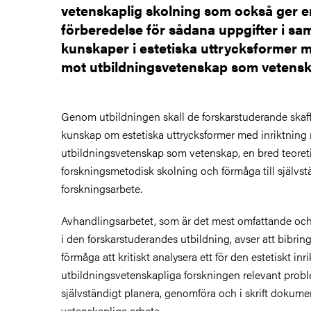
vetenskaplig skolning som också ger 
förberedelse för sådana uppgifter i sam
kunskaper i estetiska uttrycksformer m
mot utbildningsvetenskap som vetenska
Genom utbildningen skall de forskarstuderande skaffa
kunskap om estetiska uttrycksformer med inriktning
utbildningsvetenskap som vetenskap, en bred teoret
forskningsmetodisk skolning och förmåga till självst
forskningsarbete.
Avhandlingsarbetet, som är det mest omfattande oc
i den forskarstuderandes utbildning, avser att bibri
förmåga att kritiskt analysera ett för den estetiskt inr
utbildningsvetenskapliga forskningen relevant probl
självständigt planera, genomföra och i skrift dokume
vetenskapliga arbete.