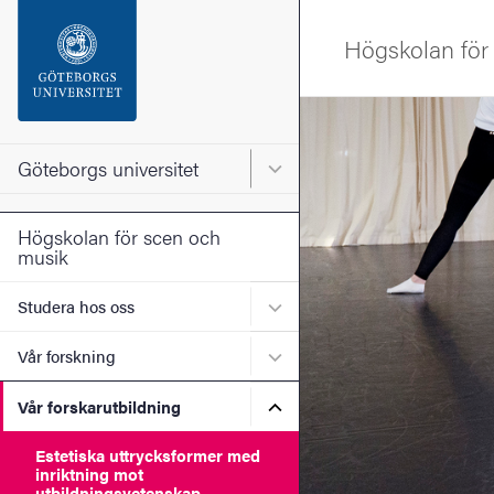
Sökfunktionen
Högskolan för
Sidfoten
Bild
Kontakta universitetet
Göteborgs universitet
Huvudmeny för Göteborgs un
Om webbplatsen
Högskolan för scen och
musik
Undermeny för Studera ho
Studera hos oss
Undermeny för Vår forskni
Vår forskning
Undermeny för Vår forskaru
Vår forskarutbildning
Estetiska uttrycksformer med
inriktning mot
utbildningsvetenskap