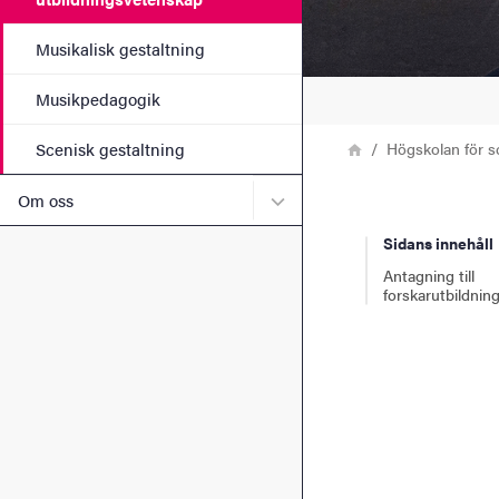
Musikalisk gestaltning
Musikpedagogik
Länkstig
Hem
Högskolan för s
Scenisk gestaltning
Undermeny för Om oss
Om oss
Sidans innehåll
Antagning till
forskarutbildnin