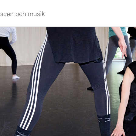
 scen och musik
iversitet
s oss
ng
tbildning