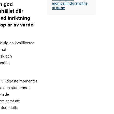
en god
monica.lindgren@hs
m.gu.se
hället där
ed inriktning
p är av värde.
 sig en kvalificerad
 mot
isk och
ändigt
h viktigaste momentet
nga den studerande
iktade
em samt att
ntera detta