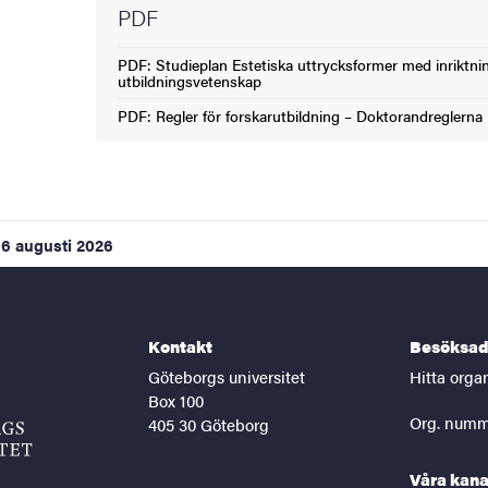
PDF
PDF: Studieplan Estetiska uttrycksformer med inriktn
(Extern länk)
utbildningsvetenskap
PDF: Regler för forskarutbildning – Doktorandreglerna
(Extern länk)
6 augusti 2026
Kontakt
Besöksad
Göteborgs universitet
Hitta orga
Box 100
Org. numm
405 30 Göteborg
Våra kana