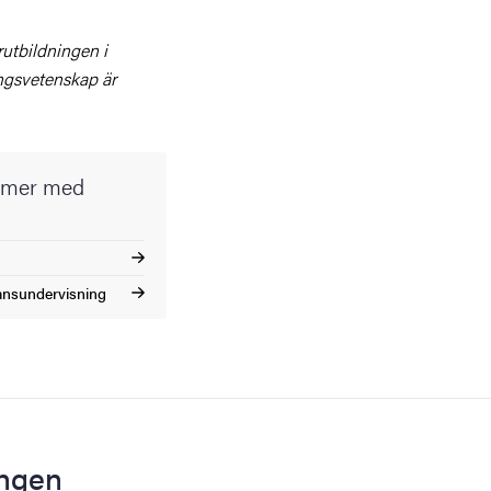
utbildningen i
ingsvetenskap är
ormer med
dansundervisning
ingen