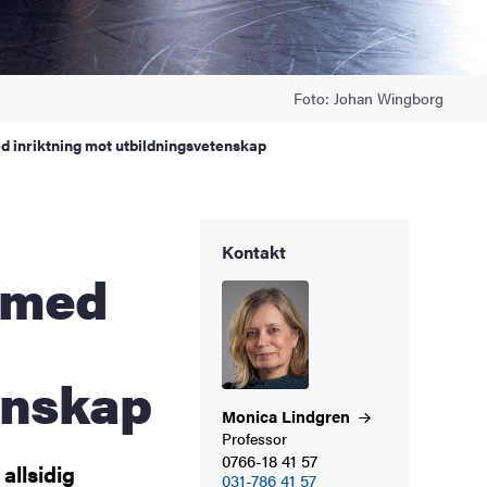
Foto: Johan Wingborg
d inriktning mot utbildningsvetenskap
Kontakt
 med
enskap
Monica
Lindgren
Professor
0766-18 41 57
 allsidig
031-786 41 57