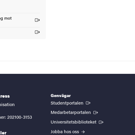
ing mot
Genvägar
ress
(Extern länk)
Studentportalen
nisation
(Extern länk)
Medarbetarportalen
er: 202100-3153
(Extern länk)
Universitetsbiblioteket
Jobba hos oss
ler