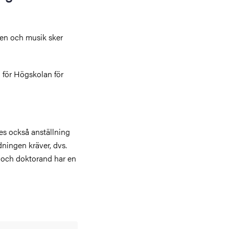
cen och musik sker
 för Högskolan för
ses också anställning
ningen kräver, dvs.
e och doktorand har en