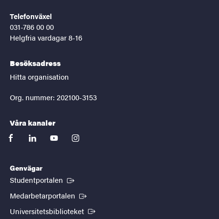
Telefonväxel
031-786 00 00
Helgfria vardagar 8-16
Besöksadress
Hitta organisation
Org. nummer: 202100-3153
Våra kanaler
facebook
linkedin
youtube
instagram
Genvägar
(Extern länk)
Studentportalen
(Extern länk)
Medarbetarportalen
(Extern länk)
Universitetsbiblioteket