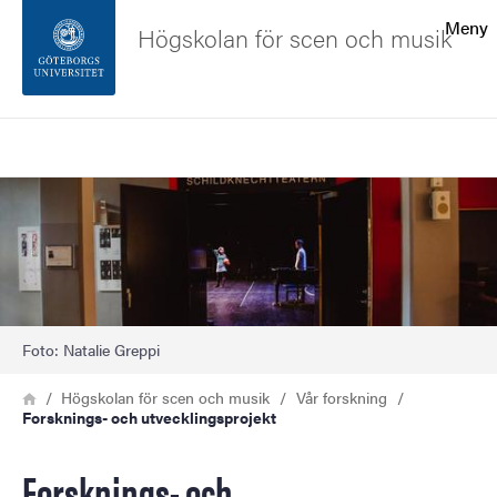
Sökfunktionen
Meny
Högskolan för scen och musik
Sidfoten
Sök
Kontakta universitetet
Bild
Om webbplatsen
Foto: Natalie Greppi
Länkstig
Hem
Högskolan för scen och musik
Vår forskning
Forsknings- och utvecklingsprojekt
Forsknings- och